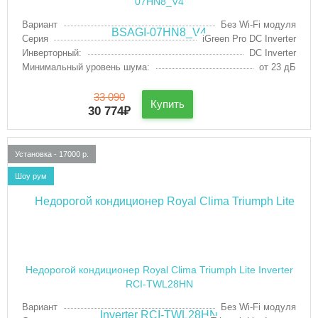
07HN8_V4
Вариант
Без Wi-Fi модуля
Серия
iGreen Pro DC Inverter
Инверторный:
DC Inverter
Минимальный уровень шума:
от 23 дБ
33 090
Купить
30 774
₽
Установка - 17000 р.
Шоу рум
Недорогой кондиционер Royal Clima Triumph Lite Inverter
RCI-TWL28HN
Вариант
Без Wi-Fi модуля