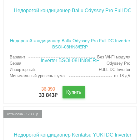
Недорогой кондиционер Ballu Odyssey Pro Full DC Inverter
BSOI-08HN8/ERP
Вариант
Без Wi-Fi модуля
Серия
Odyssey Pro
Инверторный:
FULL DC Inverter
Минимальный уровень шума:
от 18 дБ
36 390
Купить
33 843
₽
Установка - 17000 р.