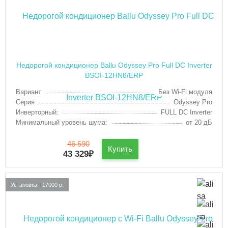
Недорогой кондиционер Ballu Odyssey Pro Full DC Inverter
BSOI-12HN8/ERP
Вариант
Без Wi-Fi модуля
Серия
Odyssey Pro
Инверторный:
FULL DC Inverter
Минимальный уровень шума:
от 20 дБ
46 590
Купить
43 329
₽
Установка - 17000 р.