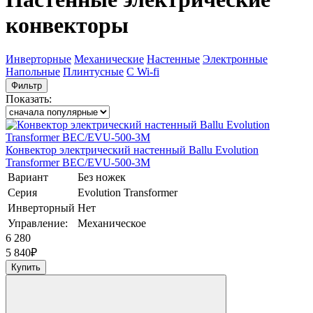
конвекторы
Инверторные
Механические
Настенные
Электронные
Напольные
Плинтусные
C Wi-fi
Фильтр
Показать:
Конвектор электрический настенный Ballu Evolution
Transformer BEC/EVU-500-3M
Вариант
Без ножек
Серия
Evolution Transformer
Инверторный
Нет
Управление:
Механическое
6 280
5 840
₽
Купить