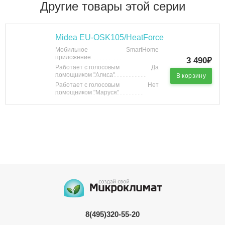
Другие товары этой серии
Midea EU-OSK105/HeatForce
Мобильное
SmartHome
приложение:
3 490₽
Работает с голосовым
Да
помощником "Алиса"
В корзину
Работает с голосовым
Нет
помощником "Маруся"
8(495)320-55-20