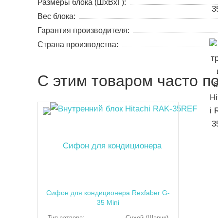
Размеры блока (ШхВхГ):
Вес блока:
Гарантия производителя:
Страна производства:
C этим товаром часто п
Сифон для кондиционера Rexfaber G-
35 Mini
Тип затвора:
Сухой (Шарик)