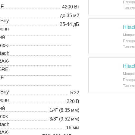
Площа
4200 Вт
Тип хл
до 35 м2
25-44 дБ
Hita
Мощно
Площа
Тип хл
Hita
Мощно
Площа
Тип хл
R32
220 В
1/4" (6,35 мм)
3/8" (9,52 мм)
16 мм