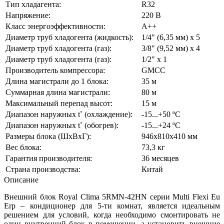
Тип хладагента:
R32
Напряжение:
220 В
Класс энергоэффективности:
A++
Диаметр труб хладогента (жидкость):
1/4" (6,35 мм) х 5
Диаметр труб хладогента (газ):
3/8" (9,52 мм) х 4
Диаметр труб хладогента (газ):
1/2" х 1
Производитель компрессора:
GMCC
Длина магистрали до 1 блока:
35 м
Суммарная длина магистрали:
80 м
Максимальный перепад высот:
15 м
Диапазон наружных t˚ (охлаждение):
-15...+50 ºС
Диапазон наружных t˚ (обогрев):
-15...+24 ºС
Размеры блока (ШхВхГ):
946х810х410 мм
Вес блока:
73,3 кг
Гарантия производителя:
36 месяцев
Страна производства:
Китай
Описание
Внешний блок Royal Clima 5RMN-42HN серии Multi Flexi Eu
Erp – кондиционер для 5-ти комнат, является идеальным
решением для условий, когда необходимо смонтировать не
один внутренний блок в помещении, а установить внешние