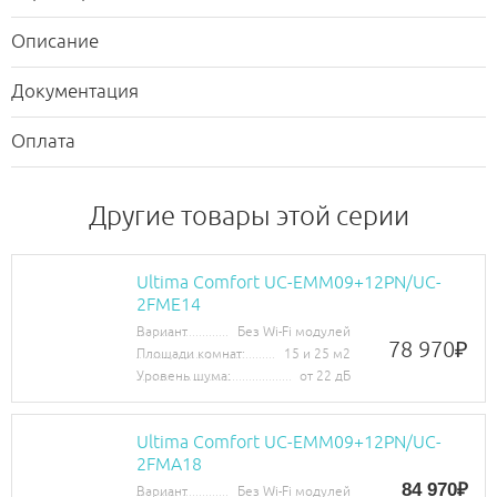
Описание
Документация
Оплата
Другие товары этой серии
Ultima Comfort UC-EMM09+12PN/UC-
2FME14
Вариант
Без Wi-Fi модулей
78 970
₽
Площади комнат:
15 и 25 м2
Уровень шума:
от 22 дБ
Ultima Comfort UC-EMM09+12PN/UC-
2FMA18
84 970₽
Вариант
Без Wi-Fi модулей