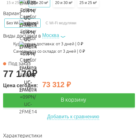
15 и 25 м²
20 и 20 м²
20 и 30 м²
25 и 25 м²
Вариант
Без Wi-Fi модулей
С Wi-Fi модулями
Москва
Виды доставки в
Курьерская доставка:
от 3 дней
|
0
₽
Самовывоз со склада:
от 3 дней | 0 ₽
Под заказ
77 170
₽
73 312
₽
Цена сегодня:
В корзину
Добавить к сравнению
Характеристики