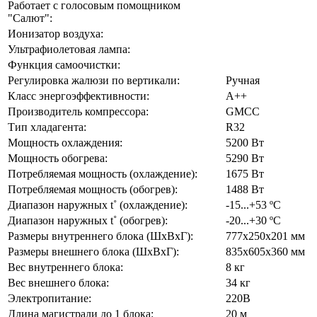
Работает с голосовым помощником
"Салют":
Ионизатор воздуха:
Ультрафиолетовая лампа:
Функция самоочистки:
Регулировка жалюзи по вертикали:
Ручная
Класс энергоэффективности:
А++
Производитель компрессора:
GMCC
Тип хладагента:
R32
Мощность охлаждения:
5200 Вт
Мощность обогрева:
5290 Вт
Потребляемая мощность (охлаждение):
1675 Вт
Потребляемая мощность (обогрев):
1488 Вт
Диапазон наружных t˚ (охлаждение):
-15...+53 ºС
Диапазон наружных t˚ (обогрев):
-20...+30 ºС
Размеры внутреннего блока (ШхВхГ):
777х250х201 мм
Размеры внешнего блока (ШхВхГ):
835х605х360 мм
Вес внутреннего блока:
8 кг
Вес внешнего блока:
34 кг
Электропитание:
220В
Длина магистрали до 1 блока:
20 м