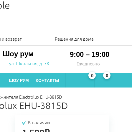
ble
 и возврат
Решения для дома
Шоу рум
9:00 – 19:00
ул. Школьная, д. 78
Ежедневно
0
0
Ж
ШОУ РУМ
КОНТАКТЫ
нителя Electrolux EHU-3815D
olux EHU-3815D
В наличии