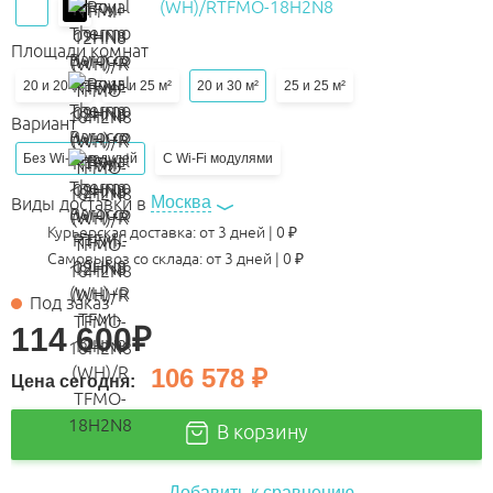
Площади комнат
20 и 20 м²
15 и 25 м²
20 и 30 м²
25 и 25 м²
Вариант
Без Wi-Fi модулей
С Wi-Fi модулями
Москва
Виды доставки в
Курьерская доставка:
от 3 дней
|
0
₽
Самовывоз со склада:
от 3 дней | 0 ₽
Под заказ
114 600
₽
106 578
₽
Цена сегодня:
В корзину
Добавить к сравнению