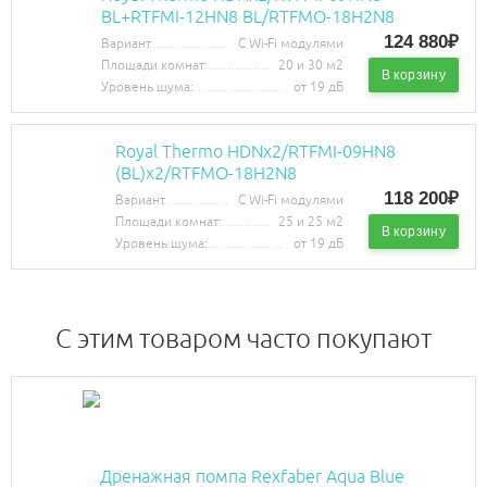
BL+RTFMI-12HN8 BL/RTFMO-18H2N8
124 880₽
Вариант
С Wi-Fi модулями
Площади комнат:
20 и 30 м2
В корзину
Уровень шума:
от 19 дБ
Royal Thermo HDNх2/RTFMI-09HN8
(BL)х2/RTFMO-18H2N8
118 200₽
Вариант
С Wi-Fi модулями
Площади комнат:
25 и 25 м2
В корзину
Уровень шума:
от 19 дБ
C этим товаром часто покупают