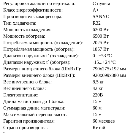
Регулировка жалюзи по вертикали:
С пульта
Класс энергоэффективности:
А++
Производитель компрессора:
SANYO
Тип хладагента:
R32
Мощность охлаждения:
6200 Вт
Мощность обогрева:
6500 Вт
Потребляемая мощность (охлаждение):
2025 Вт
Потребляемая мощность (обогрев):
1857 Вт
Диапазон наружных t˚ (охлаждение):
0...+53 ºС
Диапазон наружных t˚ (обогрев):
-15...+24 ºС
Размеры внутреннего блока (ШхВхГ):
790х275х192 мм
Размеры внешнего блока (ШхВхГ):
920х699х380 мм
Вес внутреннего блока:
8,5 кг
Вес внешнего блока:
42 кг
Электропитание:
220В
Длина магистрали до 1 блока:
15 м
Суммарная длина магистрали:
60 м
Максимальный перепад высот:
15 м
Гарантия производителя:
60 месяцев
Страна производства:
Китай