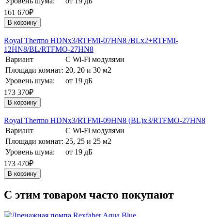
Уровень шума:
от 19 дБ
161 670₽
В корзину
Royal Thermo HDNх3/RTFMI-07HN8 /BLх2+RTFMI-
12HN8/BL/RTFMO-27HN8
Вариант
С Wi-Fi модулями
Площади комнат:
20, 20 и 30 м2
Уровень шума:
от 19 дБ
173 370₽
В корзину
Royal Thermo HDNх3/RTFMI-09HN8 (BL)х3/RTFMO-27HN8
Вариант
С Wi-Fi модулями
Площади комнат:
25, 25 и 25 м2
Уровень шума:
от 19 дБ
173 470₽
В корзину
C этим товаром часто покупают