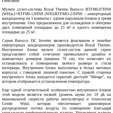
Описание
Мульти сплит-система Royal Thermo Barocco RTFMI-07HN8
(WH)х2+RTFMI-12HN8 (WH)/RTFMO-21HN8 – инверторный
кондиционер на 3 комнаты с одним наружным блоком и тремя
внутренними. Она предназначена для охлаждения и обогрева
двух помещений площадью до 15 м² и одного помещения
площадью до 25 м².
Серия Barocco DC Inverter является флагманом в линейке
инверторных кондиционеров производителя Royal Thermo.
Внутренние блоки мульти сплит-систем данной серии
представляют собой сочетание премиального дизайна и
компактных размеров (ширина 79 см), что позволяет их
устанавливать в помещениях любого размера и стиля
интерьера. Внутренние блоки выполнены в белых матовых
корпусах с глянцевой лицевой панелью. С правой стороны
внутреннего блока находится скрытый дисплей "Mirage", на
котором отображается установленная температура.
Еще одной отличительной особенностью внутренних блоков
этой модели является низкий уровень шума (от 19 дБ на
минимальной скорости работы вентилятора) и технология
Gentle Wind, которая обеспечивает равномерное
распределение потока воздуха по помещению благодаря
уникальным перфорированным жалюзи. Управление жалюзи