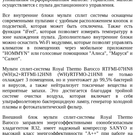
осуществляется с пульта дистанционного управления.
Все внутренние блоки мульти сплит системы оснащены
современными пультами с удобным расположением кнопок и
подсветкой, которая может быть отключена. Также есть
функция "iFeel", которая позволяет измерять температуру в
зоне нахождения пульта. Дополнительно внутренние блоки
можно оснастить Wi-Fi модулями, которые позволят управлять
климатом в помещениях через мобильное приложение
"HOMMYN" или голосовые помощники "Алиса", "Маруся" и
"Салют".
Мульти сплит-система Royal Thermo Barocco RTFMI-07HN8
(WH)х2+RTFMI-12HN8 (WH)/RTFMO-21HN8 не только
охлаждает 3 помещения, но и уничтожает до 99,5% бактерий
и вирусов, а также нейтрализует токсичные вещества и
неприятные запахи. Это достигается благодаря тройной
системе очистки воздуха, которая включает в себя
ультрафиолетовую бактерицидную лампу, генератор холодной
плазмы и фотокаталитический фильтр.
Внешний блок мульти сплит-системы Royal Thermo
Barocco заправлен энергоэффективными озонобезопасным
хладагентом R32, имеет надежный компрессор SANYO и
высокий класс энергоэффективности "А++" при работе на