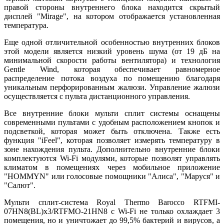
правой стороны внутреннего блока находится скрытый
дисплей "Mirage", на котором отображается установленная
температура.
Еще одной отличительной особенностью внутренних блоков
этой модели является низкий уровень шума (от 19 дБ на
минимальной скорости работы вентилятора) и технология
Gentle Wind, которая обеспечивает равномерное
распределение потока воздуха по помещению благодаря
уникальным перфорированным жалюзи. Управление жалюзи
осуществляется с пульта дистанционного управления.
Все внутренние блоки мульти сплит системы оснащены
современными пультами с удобным расположением кнопок и
подсветкой, которая может быть отключена. Также есть
функция "iFeel", которая позволяет измерять температуру в
зоне нахождения пульта. Дополнительно внутренние блоки
комплектуются Wi-Fi модулями, которые позволят управлять
климатом в помещениях через мобильное приложение
"HOMMYN" или голосовые помощники "Алиса", "Маруся" и
"Салют".
Мульти сплит-система Royal Thermo Barocco RTFMI-
07HN8(BL)х3/RTFMO-21HN8 с Wi-Fi не только охлаждает 3
помещения, но и уничтожает до 99,5% бактерий и вирусов, а