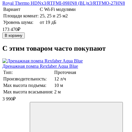
Royal Thermo HDNх3/RTFMI-09HN8 (BL)х3/RTFMO-27HN8
Вариант
С Wi-Fi модулями
Площади комнат:
25, 25 и 25 м2
Уровень шума:
от 19 дБ
173 470₽
В корзину
C этим товаром часто покупают
Дренажная помпа Rexfaber Aqua Blue
Тип:
Проточная
Производительность:
12 л/ч
Max высота подъема:
10 м
Max высота всасывания:
2 м
3 990
₽