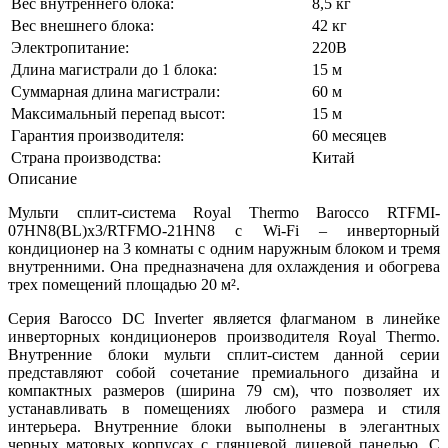
Вес внутреннего блока:
8,5 кг
Вес внешнего блока:
42 кг
Электропитание:
220В
Длина магистрали до 1 блока:
15 м
Суммарная длина магистрали:
60 м
Максимальный перепад высот:
15 м
Гарантия производителя:
60 месяцев
Страна производства:
Китай
Описание
Мульти сплит-система Royal Thermo Barocco RTFMI-
07HN8(BL)х3/RTFMO-21HN8 с Wi-Fi – инверторный
кондиционер на 3 комнаты с одним наружным блоком и тремя
внутренними. Она предназначена для охлаждения и обогрева
трех помещений площадью 20 м².
Серия Barocco DC Inverter является флагманом в линейке
инверторных кондиционеров производителя Royal Thermo.
Внутренние блоки мульти сплит-систем данной серии
представляют собой сочетание премиального дизайна и
компактных размеров (ширина 79 см), что позволяет их
устанавливать в помещениях любого размера и стиля
интерьера. Внутренние блоки выполнены в элегантных
черных матовых корпусах с глянцевой лицевой панелью. С