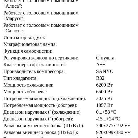
Работает с голосовым помощником
"Алиса":
Работает с голосовым помощником
"Маруся":
Работает с голосовым помощником
"Салют":
Ионизатор воздуха:
Ультрафиолетовая лампа:
Функция самоочистки:
Регулировка жалюзи по вертикали:
С пульта
Класс энергоэффективности:
А++
Производитель компрессора:
SANYO
Тип хладагента:
R32
Мощность охлаждения:
6200 Вт
Мощность обогрева:
6500 Вт
Потребляемая мощность (охлаждение):
2025 Вт
Потребляемая мощность (обогрев):
1857 Вт
Диапазон наружных t˚ (охлаждение):
0...+53 ºС
Диапазон наружных t˚ (обогрев):
-15...+24 ºС
Размеры внутреннего блока (ШхВхГ):
790х275х192 мм
Размеры внешнего блока (ШхВхГ):
920х699х380 мм