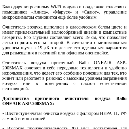
Благодаря встроенному Wi-Fi модулю и поддержке голосовых
помощников «Алиса», «Маруся» и «Салют», управление
микроклиматом становится ещё более удобным.
Очиститель воздуха выполнен в классическом белом цвете и
имеет привлекательный волнообразный дизайн и компактные
габариты. Его глубина составляет всего 19 см, что позволяет
легко спрятать его за шторой. В сочетании с минимальным
уровнем шума в 19 дБ это делает его идеальным вариантом
для размещения в гостиной или офисном опенспейсе.
Очиститель воздуха приточный Ballu ONEAIR ASP-
200SMAX сочетает в себе передовые технологии и удобство
использования, что делает его особенно полезным для тех, кто
живёт или работает в районах с высоким уровнем загрязнения
воздуха или в помещениях с плохой естественной
вентиляцией.
Достоинства приточного очистителя воздуха Ballu
ONEAIR ASP-200SMAX:
• Шестиступенчатая очистка воздуха с фильтром HEPA-11, УФ
лампой и ионизацией
• Высокая производительность 200 м³/ч, достаточная для