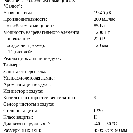
Работает с голосовым помощником
"Салют":
Уровень шума:
19-45 дБ
Производительность:
200 м3/час
Потребляемая мощность:
85 Вт
Мощность нагревательного элемента:
1200 Вт
Напряжение:
220 В
Посадочный размер:
120 мм
LED дисплей:
Режим циркуляции воздуха:
Таймер:
Защита от перегрева:
Ультрафиолетовая лампа:
Ароматизация воздуха:
Ионизатор воздуха:
Количество скоростей вентилятора:
9
Сенсор чистоты воздуха:
Степень защиты:
IP20
Класс защиты:
II
Диапазон наружных t˚:
-40...+50 ºС
Размеры (ШхВхГ):
450х575х190 мм