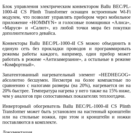
Блок управления электрическим конвектором Ballu BEC/PL-
1000-4I CS Plinth Transformer оснащен встроенным Wi-Fi
модулем, что позволят управлять прибором через мобильное
приложение «HOMMYN» и голосовые помощники «Алиса»,
«Маруся» и «Салют», из любой точки мира без покупки
дополнительного девайса.
Конвекторы Ballu BEC/PL-1000-4I CS можно объединить в
единую сеть без прокладки проводов и программировать
режимы работы каждого, например, один прибор может
работать в режиме «Антизамерзание», а остальные в режиме
«Комфортный».
Запатентованный нагревательный элемент «HEDHEGOG»
абсолютно бесшумен. Несмотря на более компактные по
сравнению с налогами размеры (на 20%), нагревается он на
20% быстрее. Температура нагрева у него также на 15% ниже,
чем у аналогов при сопоставимых показателях теплоотдачи.
Инверторный обогреватель Ballu BEC/PL-1000-4I CS Plinth
Transformer может быть установлен на настенный кронштейн
или на стильные ножки, при этом и кронштейн и ножки
поставляются в комплекте.
Документация