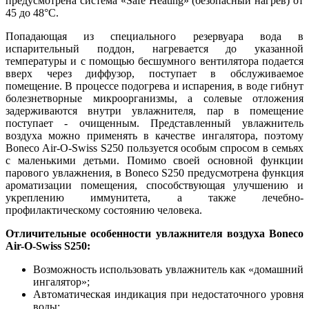
предусмотрена система «Safe Heating» (безопасный нагрев) от
45 до 48°С.
Попадающая из специального резервуара вода в
испарительный поддон, нагревается до указанной
температуры и с помощью бесшумного вентилятора подается
вверх через диффузор, поступает в обслуживаемое
помещение. В процессе подогрева и испарения, в воде гибнут
болезнетворные микроорганизмы, а солевые отложения
задерживаются внутри увлажнителя, пар в помещение
поступает - очищенным. Представленный увлажнитель
воздуха можно применять в качестве ингалятора, поэтому
Boneco Air-O-Swiss S250 пользуется особым спросом в семьях
с маленькими детьми.
Помимо своей основной функции
парового увлажнения, в Boneco S250 предусмотрена функция
ароматизации помещения, способствующая улучшению и
укреплению иммунитета, а также лечебно-
профилактическому состоянию человека.
Отличительные особенности увлажнителя воздуха Boneco
Air-O-Swiss S250:
Возможность использовать увлажнитель как «домашний
ингалятор»;
Автоматическая индикация при недостаточного уровня
воды;