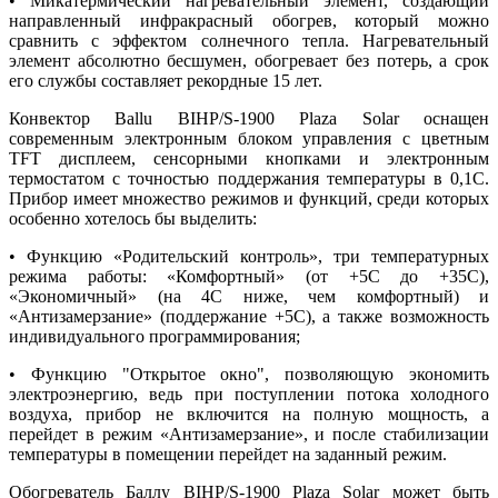
• Микатермический нагревательный элемент, создающий
направленный инфракрасный обогрев, который можно
сравнить с эффектом солнечного тепла. Нагревательный
элемент абсолютно бесшумен, обогревает без потерь, а срок
его службы составляет рекордные 15 лет.
Конвектор Ballu BIHP/S-1900 Plaza Solar оснащен
современным электронным блоком управления с цветным
TFT дисплеем, сенсорными кнопками и электронным
термостатом с точностью поддержания температуры в 0,1С.
Прибор имеет множество режимов и функций, среди которых
особенно хотелось бы выделить:
• Функцию «Родительский контроль», три температурных
режима работы: «Комфортный» (от +5С до +35С),
«Экономичный» (на 4С ниже, чем комфортный) и
«Антизамерзание» (поддержание +5С), а также возможность
индивидуального программирования;
• Функцию "Открытое окно", позволяющую экономить
электроэнергию, ведь при поступлении потока холодного
воздуха, прибор не включится на полную мощность, а
перейдет в режим «Антизамерзание», и после стабилизации
температуры в помещении перейдет на заданный режим.
Обогреватель Баллу BIHP/S-1900 Plaza Solar может быть