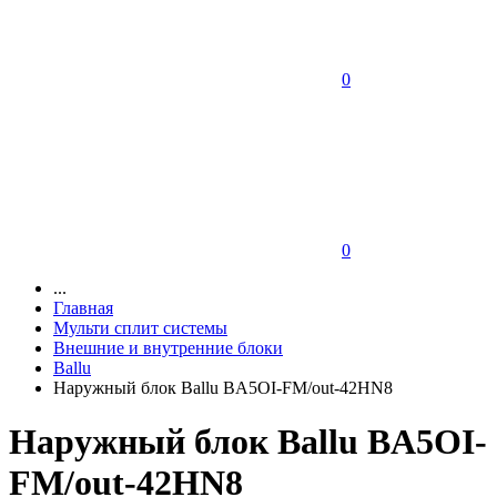
0
0
...
Главная
Мульти сплит системы
Внешние и внутренние блоки
Ballu
Наружный блок Ballu BA5OI-FM/out-42HN8
Наружный блок Ballu BA5OI-
FM/out-42HN8