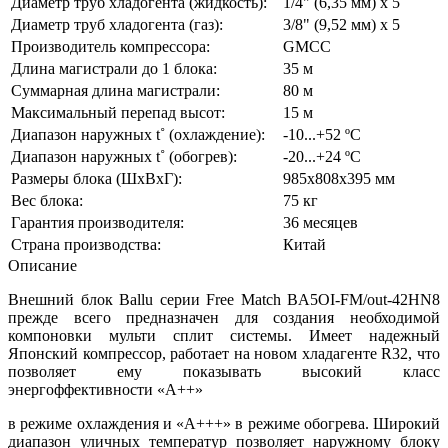
Диаметр труб хладогента (жидкость):
1/4" (6,35 мм) х 5
Диаметр труб хладогента (газ):
3/8" (9,52 мм) х 5
Производитель компрессора:
GMCC
Длина магистрали до 1 блока:
35 м
Суммарная длина магистрали:
80 м
Максимальный перепад высот:
15 м
Диапазон наружных t˚ (охлаждение):
-10...+52 ºС
Диапазон наружных t˚ (обогрев):
-20...+24 ºС
Размеры блока (ШхВхГ):
985х808х395 мм
Вес блока:
75 кг
Гарантия производителя:
36 месяцев
Страна производства:
Китай
Описание
Внешний блок Ballu серии Free Match BA5OI-FM/out-42HN8
прежде всего предназначен для создания необходимой
компоновки мульти сплит системы. Имеет надежный
Японский компрессор, работает на новом хладагенте R32, что
позволяет ему показывать высокий класс
энергоффективности «А++»
в режиме охлаждения и «А+++» в режиме обогрева. Широкий
диапазон уличных температур позволяет наружному блоку