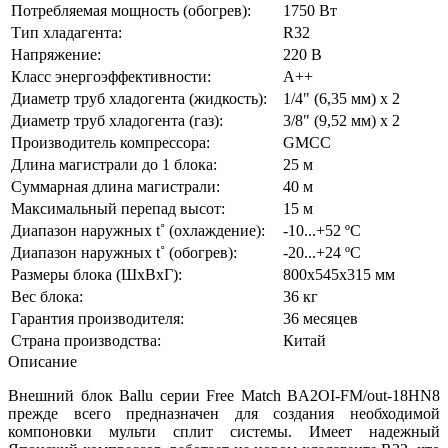
Потребляемая мощность (обогрев):
1750 Вт
Тип хладагента:
R32
Напряжение:
220 В
Класс энергоэффективности:
A++
Диаметр труб хладогента (жидкость):
1/4" (6,35 мм) х 2
Диаметр труб хладогента (газ):
3/8" (9,52 мм) х 2
Производитель компрессора:
GMCC
Длина магистрали до 1 блока:
25 м
Суммарная длина магистрали:
40 м
Максимальный перепад высот:
15 м
Диапазон наружных t˚ (охлаждение):
-10...+52 ºС
Диапазон наружных t˚ (обогрев):
-20...+24 ºС
Размеры блока (ШхВхГ):
800х545х315 мм
Вес блока:
36 кг
Гарантия производителя:
36 месяцев
Страна производства:
Китай
Описание
Внешний блок Ballu серии Free Match BA2OI-FM/out-18HN8
прежде всего предназначен для создания необходимой
компоновки мульти сплит системы. Имеет надежный