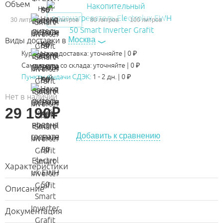
Объем
30 литров
50 литров
80 литров
100 литров
Москва
Виды доставки в
Курьерская доставка:
уточняйте
|
0
₽
Самовывоз со склада:
уточняйте | 0 ₽
Пункты выдачи СДЭК:
1 - 2 дн.
|
0
₽
Нет в наличии
29 190
₽
Добавить к сравнению
Характеристики
Описание
Документация