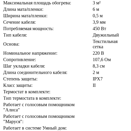
Максимальная площадь обогрева:
3 м²
Длина мата/пленки:
6 м
Ширина мата/пленки:
0,5 м
Сечение кабеля:
3,9 мм
Потребляемая мощность:
450 Вт
Тип кабеля:
Двужильный
Текстильная
Основа:
сетка
Номинальное напряжение:
220 В
Сопротивление:
107,6 Ом
Шаг укладки кабеля:
8,3 см
Длина соединительного кабеля:
2 м
Степень защиты:
IPX7
Класс защиты:
II
Термостат в комплекте:
Тип термостата в комплекте:
Работает с голосовым помощником
"Алиса"
Работает с голосовым помощником
"Маруся":
Работает в системе Умный дом: