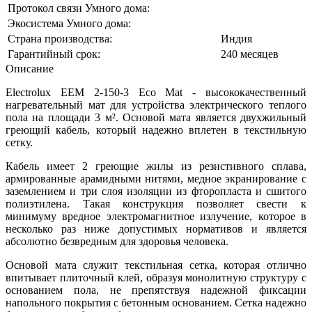
Протокол связи Умного дома:
Экосистема Умного дома:
Страна производства:
Индия
Гарантийный срок:
240 месяцев
Описание
Electrolux EEM 2-150-3 Eco Mat - высококачественный
нагревательный мат для устройства электрического теплого
пола на площади 3 м². Основой мата является двухжильный
греющий кабель, который надежно вплетен в текстильную
сетку.
Кабель имеет 2 греющие жилы из резистивного сплава,
армированные арамидными нитями, медное экранирование с
заземлением и три слоя изоляции из фторопласта и сшитого
полиэтилена. Такая конструкция позволяет свести к
минимуму вредное электромагнитное излучение, которое в
несколько раз ниже допустимых нормативов и является
абсолютно безвредным для здоровья человека.
Основой мата служит текстильная сетка, которая отлично
впитывает плиточный клей, образуя монолитную структуру с
основанием пола, не препятствуя надежной фиксации
напольного покрытия с бетонным основанием. Сетка надежно