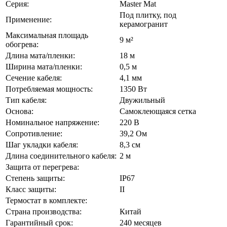
Серия:
Master Mat
Под плитку, под
Применение:
керамогранит
Максимальная площадь
9 м²
обогрева:
Длина мата/пленки:
18 м
Ширина мата/пленки:
0,5 м
Сечение кабеля:
4,1 мм
Потребляемая мощность:
1350 Вт
Тип кабеля:
Двужильный
Основа:
Самоклеющаяся сетка
Номинальное напряжение:
220 В
Сопротивление:
39,2 Ом
Шаг укладки кабеля:
8,3 см
Длина соединительного кабеля:
2 м
Защита от перегрева:
Степень защиты:
IP67
Класс защиты:
II
Термостат в комплекте:
Страна производства:
Китай
Гарантийный срок:
240 месяцев