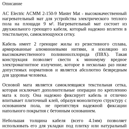
Описание
AC Electric ACMM 2-150-9 Master Mat - высококачественный
нагревательный мат для устройства электрического теплого
пола на площади 9 м². Нагревательный мат состоит из
двухжильного греющего кабеля, который надежно вплетен в
текстильную, самоклеющуюся сетку.
Кабель имеет 2 греющие жилы из резистивного сплава,
армированные алюминиевыми нитями, и изоляцию из
высококачественного поливинилхлорида (ПВХ). Такая
конструкция позволяет свести к минимуму вредное
электромагнитное излучение, которое в несколько раз ниже
допустимых нормативов и является абсолютно безвредным
для здоровья человека.
Основой мата является самоклеящаяся текстильная сетка,
которая исключает дополнительные операции по креплению
мата к полу. Она надежно фиксирует кабель и отлично
впитывает плиточный клей, образуя монолитную структуру с
основанием пола, не препятствуя надежной фиксации
напольного покрытия с бетонным основанием.
Небольшая толщина кабеля (всего 4.1мм) позволяет
использовать его для укладки под плитку или натуральный