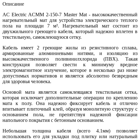
Описание
AC Electric ACMM 2-150-7 Master Mat - высококачественный
нагревательный мат для устройства электрического теплого
пола на площади 7 м². Нагревательный мат состоит из
двухжильного греющего кабеля, который надежно вплетен в
текстильную, самоклеющуюся сетку.
Кабель имеет 2 греющие жилы из резистивного сплава,
армированные алюминиевыми нитями, и изоляцию из
высококачественного поливинилхлорида (ПВХ). Такая
конструкция позволяет свести к минимуму вредное
электромагнитное излучение, которое в несколько раз ниже
допустимых нормативов и является абсолютно безвредным
для здоровья человека.
Основой мата является самоклеящаяся текстильная сетка,
которая исключает дополнительные операции по креплению
мата к полу. Она надежно фиксирует кабель и отлично
впитывает плиточный клей, образуя монолитную структуру с
основанием пола, не препятствуя надежной фиксации
напольного покрытия с бетонным основанием.
Небольшая толщина кабеля (всего 4.1мм) позволяет
использовать его для укладки под плитку или натуральный