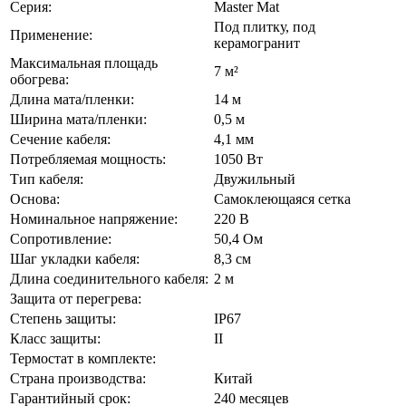
Серия:
Master Mat
Под плитку, под
Применение:
керамогранит
Максимальная площадь
7 м²
обогрева:
Длина мата/пленки:
14 м
Ширина мата/пленки:
0,5 м
Сечение кабеля:
4,1 мм
Потребляемая мощность:
1050 Вт
Тип кабеля:
Двужильный
Основа:
Самоклеющаяся сетка
Номинальное напряжение:
220 В
Сопротивление:
50,4 Ом
Шаг укладки кабеля:
8,3 см
Длина соединительного кабеля:
2 м
Защита от перегрева:
Степень защиты:
IP67
Класс защиты:
II
Термостат в комплекте:
Страна производства:
Китай
Гарантийный срок:
240 месяцев