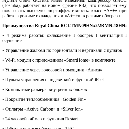
Мульти сплит система имеет надежный компрессор GMCC
(Toshiba), работает на новом фреоне R32, что позволяет ему
показывать высокую энергоффективность: класс «А++» при
работе в режиме охлаждения и «А+++» в режиме обогрева.
Преимущества Royal Clima RCI-TMN09HNх2/2RMN-18HN:
• 4 режима работы: охлаждение I обогрев I вентиляция I
осушение
• Управление жалюзи по горизонтали и вертикали с пультов
• Wi-Fi модули с приложением «SmartHome» в комплекте
• Управление через голосовой помощник «Алиса»
• Пульты управления с подсветкой и функций iFeel
• Компактные размеры внутренних блоков
• Покрытие теплообменника «Golden Fin»
• Фильтры «Active Carbon» и «Silver Ion»
• 24 часовой таймер и функция Restart
• Работа в режиме обогрева до -15ºС.