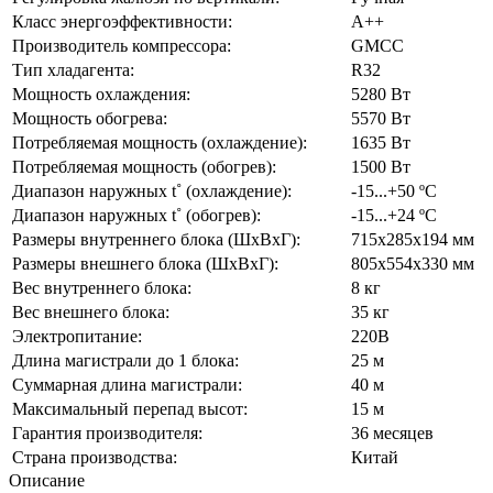
Класс энергоэффективности:
А++
Производитель компрессора:
GMCC
Тип хладагента:
R32
Мощность охлаждения:
5280 Вт
Мощность обогрева:
5570 Вт
Потребляемая мощность (охлаждение):
1635 Вт
Потребляемая мощность (обогрев):
1500 Вт
Диапазон наружных t˚ (охлаждение):
-15...+50 ºC
Диапазон наружных t˚ (обогрев):
-15...+24 ºC
Размеры внутреннего блока (ШхВхГ):
715x285x194 мм
Размеры внешнего блока (ШхВхГ):
805х554х330 мм
Вес внутреннего блока:
8 кг
Вес внешнего блока:
35 кг
Электропитание:
220В
Длина магистрали до 1 блока:
25 м
Суммарная длина магистрали:
40 м
Максимальный перепад высот:
15 м
Гарантия производителя:
36 месяцев
Страна производства:
Китай
Описание