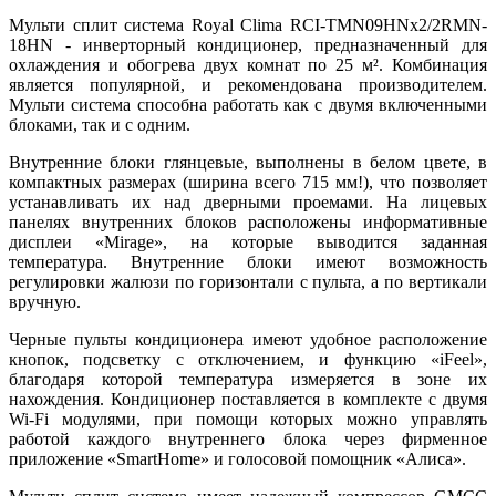
Мульти сплит система Royal Clima RCI-TMN09HNх2/2RMN-
18HN - инверторный кондиционер, предназначенный для
охлаждения и обогрева двух комнат по 25 м². Комбинация
является популярной, и рекомендована производителем.
Мульти система способна работать как с двумя включенными
блоками, так и с одним.
Внутренние блоки глянцевые, выполнены в белом цвете, в
компактных размерах (ширина всего 715 мм!), что позволяет
устанавливать их над дверными проемами. На лицевых
панелях внутренних блоков расположены информативные
дисплеи «Mirage», на которые выводится заданная
температура. Внутренние блоки имеют возможность
регулировки жалюзи по горизонтали с пульта, а по вертикали
вручную.
Черные пульты кондиционера имеют удобное расположение
кнопок, подсветку с отключением, и функцию «iFeel»,
благодаря которой температура измеряется в зоне их
нахождения. Кондиционер поставляется в комплекте с двумя
Wi-Fi модулями, при помощи которых можно управлять
работой каждого внутреннего блока через фирменное
приложение «SmartHome» и голосовой помощник «Алиса».