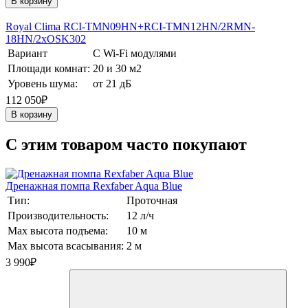
В корзину
Royal Clima RCI-TMN09HN+RCI-TMN12HN/2RMN-
18HN/2хOSK302
Вариант
С Wi-Fi модулями
Площади комнат:
20 и 30 м2
Уровень шума:
от 21 дБ
112 050₽
В корзину
C этим товаром часто покупают
Дренажная помпа Rexfaber Aqua Blue
Тип:
Проточная
Производительность:
12 л/ч
Max высота подъема:
10 м
Max высота всасывания:
2 м
3 990
₽