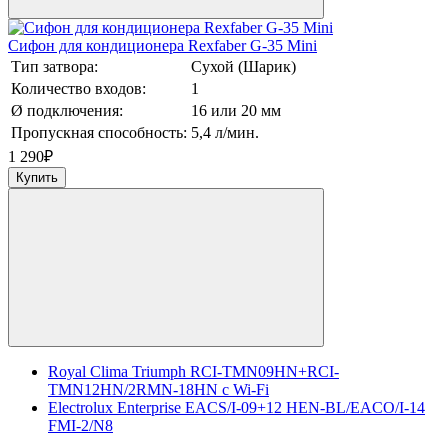
Сифон для кондиционера Rexfaber G-35 Mini
Тип затвора:
Сухой (Шарик)
Количество входов:
1
Ø подключения:
16 или 20 мм
Пропускная способность:
5,4 л/мин.
1 290
₽
Купить
Royal Clima Triumph RCI-TMN09HN+RCI-
TMN12HN/2RMN-18HN с Wi-Fi
Electrolux Enterprise EACS/I-09+12 HEN-BL/EACO/I-14
FMI-2/N8