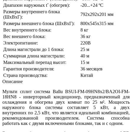
Диапазон наружных t˚ (обогрев):
-20...+24 ºC
Размеры внутреннего блока
792х292х201 мм
(ШхВхГ):
Размеры внешнего блока (ШхВхГ):
800х545х315 мм
Вес внутреннего блока:
8 кг
Вес внешнего блока:
36 кг
Электропитание:
220В
Длина магистрали до 1 блока:
25 м
Суммарная длина магистрали:
40 м
Максимальный перепад высот:
15 м
Гарантия производителя:
36 месяцев
Страна производства:
Китай
Описание
Мульти сплит система Ballu BSUI-FM-09HN8х2/BA2OI-FM-
18HN8 - инверторный кондиционер, предназначенный для
охлаждения и обогрева двух комнат по 25 м². Мощность
наружного блока системы составляет 5 кВт, а двух
внутренних по 2,5 кВт, что является идеальной комбинацией,
рекомендованной производителем. Система способна
работать как с двумя включенными блоками, так и с одним.