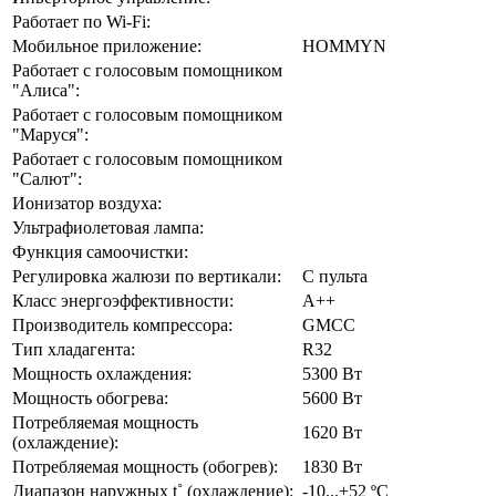
Работает по Wi-Fi:
Мобильное приложение:
HOMMYN
Работает с голосовым помощником
"Алиса":
Работает с голосовым помощником
"Маруся":
Работает с голосовым помощником
"Салют":
Ионизатор воздуха:
Ультрафиолетовая лампа:
Функция самоочистки:
Регулировка жалюзи по вертикали:
С пульта
Класс энергоэффективности:
А++
Производитель компрессора:
GMCC
Тип хладагента:
R32
Мощность охлаждения:
5300 Вт
Мощность обогрева:
5600 Вт
Потребляемая мощность
1620 Вт
(охлаждение):
Потребляемая мощность (обогрев):
1830 Вт
Диапазон наружных t˚ (охлаждение):
-10...+52 ºС