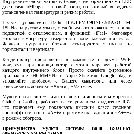
Внутренние блоки матовые, белые, с информативными LED
дисплеями «Mirage» в правой части, на который выводится
установленная температура и режим работы.
Пульты управления Ballu BSUI-FM-09HN8х2/BA2OI-FM-
18HN8 на русском языке, с удобным расположением кнопок,
подсветкой с отключением, и функцией «iFeel», благодаря
которой температуру измеряется в зоне нахождения пульта.
Жалюзи внутренних блоков регулируются с пульта по
горизонтали и вертикали.
Кондиционер поставляется в комплекте с двумя Wi-Fi
модулями, при помощи которых можно управлять работой
каждого внутреннего блока. Просто скачайте фирменное
приложение «HOMMYN» в Apple Store или Google play, и
управляйте прибором с Вашего смартфона или через
голосовые помощники «Алиса», «Маруся».
Мульти сплит система имеет надежный японский компрессор
GMCC (Toshiba), работает на современном хладагенте R32,
что позволяет ему показывать высокий класс сезонной
энергоффективности «А++» в режиме охлаждения и «А+++»
в режиме обогрева.
Преимущества мульти системы Ballu BSUI-FM-
09HN8х2/BA2OI-FM-18HN8: