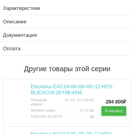
Характеристики
Описание
Документация
Оплата
Другие товары этой серии
Electrolux EACS/I-09+09+09+12 HEN-
BL/EACO/I-28 FMI-4/N8
Площади
15, 15, 15 и 30 м2
284 800₽
комнат:
Уровень шума:
от 22 дБ
В корзину
Работает по Wi-Fi:
Да