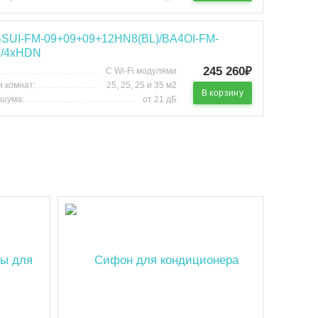
 BSUI-FM-09+09+09+12HN8(BL)/BA4OI-FM-
/4хHDN
245 260₽
С Wi-Fi модулями
 комнат:
25, 25, 25 и 35 м2
В корзину
 шума:
от 21 дБ