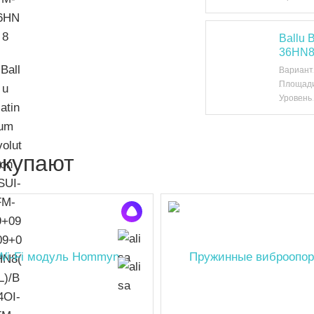
Ballu
36HN8
Вариант
Площади
Уровень
окупают