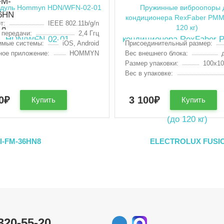
одуль Hommyn HDN/WFN-02-01
Пружинные виброопоры 
кондиционера RexFaber PMM
т:
IEEE 802.11b/g/n
120 кг)
 передачи:
2,4 Ггц
имые системы:
iOS, Android
Присоединительный размер:
ое приложение:
HOMMYN
Вес внешнего блока:
Размер упаковки:
100х1
Вес в упаковке:
0
₽
3 100
₽
Купить
Купить
I-FM-36HN8
ELECTROLUX FUSION
320-55-20