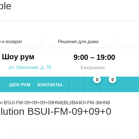
ble
 и возврат
Решения для дома
Шоу рум
9:00 – 19:00
ул. Школьная, д. 78
Ежедневно
0
0
Ж
ШОУ РУМ
КОНТАКТЫ
ution BSUI-FM-09+09+09+09HN8(BL)/BA4OI-FM-36HN8
olution BSUI-FM-09+09+0