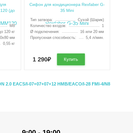
для
Сифон для кондиционера Rexfaber G-
120 (до
35 Mini
Тип затвора:
Сухой (Шарик)
М8
Количество входов:
1
до 120 кг
Ø подключения:
16 или 20 мм
00х80 мм
Пропускная способность:
5,4 л/мин.
0,55 кг
1 290
₽
Купить
 2.0 EACS/I-07+07+07+12 HMB/EACO/I-28 FMI-4/N8
9:00 - 19:00