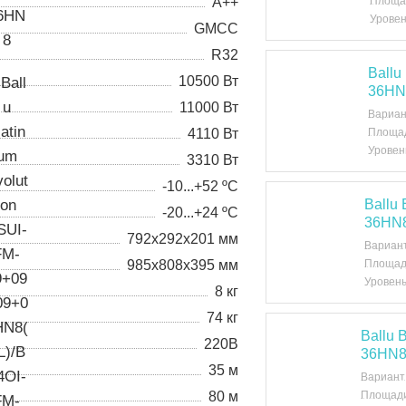
А++
Площа
Уровен
GMCC
R32
Ball
10500 Вт
36HN
11000 Вт
Вариан
4110 Вт
Площад
Уровен
3310 Вт
-10...+52 ºС
Ballu
-20...+24 ºC
36HN
792х292х201 мм
Вариан
985х808х395 мм
Площад
Уровень
8 кг
74 кг
Ballu
220В
36HN
35 м
Вариант
80 м
Площади