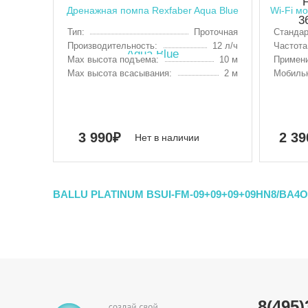
Дренажная помпа Rexfaber Aqua Blue
Wi-Fi м
Тип:
Проточная
Стандар
Производительность:
12 л/ч
Частота
Max высота подъема:
10 м
Примен
Max высота всасывания:
2 м
Мобильн
3 990
₽
2 39
Нет в наличии
BALLU PLATINUM BSUI-FM-09+09+09+09HN8/BA4O
8(495)