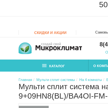
50
Самовы
СКИДКИ И АКЦИИ
8(
О
О КОМП
КАТАЛОГ
Главная
Мульти сплит системы
На 4 комнаты
B
Мульти сплит система на
9+09HN8(BL)/BA4OI-FM