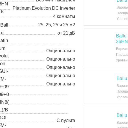
Ball
Вариа
Platinum Evolution DC inverter
Площа
4 комнаты
Уровен
25, 25, 25 и 25 м2
от 21 дБ
Ball
36HN
Вариан
Опционально
Площад
Опционально
Уровен
Опционально
Опционально
Ball
Опционально
Вариа
Площа
Уровен
Ball
С пульта
Вариа