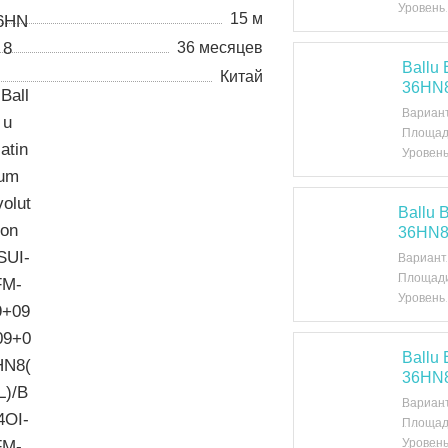
Уровень
15 м
36 месяцев
Ballu
Китай
36HN
Вариан
Площад
Уровень
Ballu
36HN8
Вариант
Площади
Уровень
Ballu
36HN
Вариан
Площад
Уровень