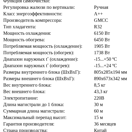
Функция самоочистки:
Регулировка жалюзи по вертикали:
Ручная
Класс энергоэффективности:
А++
Производитель компрессора:
GMCC
Тип хладагента:
R32
Мощность охлаждения:
6150 Вт
Мощность обогрева:
6450 Вт
Потребляемая мощность (охлаждение):
1905 Вт
Потребляемая мощность (обогрев):
1738 Вт
Диапазон наружных t˚ (охлаждение):
-15...+50 ºC
Диапазон наружных t˚ (обогрев):
-15...+24 ºC
Размеры внутреннего блока (ШхВхГ):
805х285х194 мм
Размеры внешнего блока (ШхВхГ):
890х673х342 мм
Вес внутреннего блока:
8,5 кг
Вес внешнего блока:
43,3 кг
Электропитание:
220В
Длина магистрали до 1 блока:
30 м
Суммарная длина магистрали:
60 м
Максимальный перепад высот:
15 м
Гарантия производителя:
36 месяцев
Страна производства:
Китай