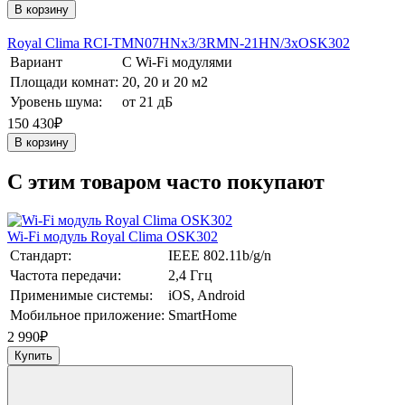
В корзину
Royal Clima RCI-TMN07HNх3/3RMN-21HN/3хOSK302
Вариант
С Wi-Fi модулями
Площади комнат:
20, 20 и 20 м2
Уровень шума:
от 21 дБ
150 430₽
В корзину
C этим товаром часто покупают
Wi-Fi модуль Royal Clima OSK302
Стандарт:
IEEE 802.11b/g/n
Частота передачи:
2,4 Ггц
Применимые системы:
iOS, Android
Мобильное приложение:
SmartHome
2 990
₽
Купить