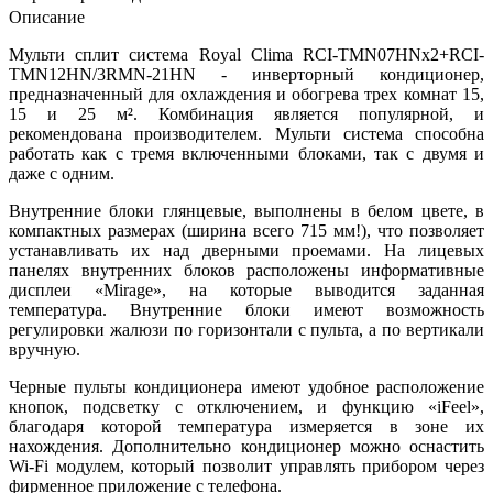
Описание
Мульти сплит система Royal Clima RCI-TMN07HNх2+RCI-
TMN12HN/3RMN-21HN - инверторный кондиционер,
предназначенный для охлаждения и обогрева трех комнат 15,
15 и 25 м². Комбинация является популярной, и
рекомендована производителем. Мульти система способна
работать как с тремя включенными блоками, так с двумя и
даже с одним.
Внутренние блоки глянцевые, выполнены в белом цвете, в
компактных размерах (ширина всего 715 мм!), что позволяет
устанавливать их над дверными проемами. На лицевых
панелях внутренних блоков расположены информативные
дисплеи «Mirage», на которые выводится заданная
температура. Внутренние блоки имеют возможность
регулировки жалюзи по горизонтали с пульта, а по вертикали
вручную.
Черные пульты кондиционера имеют удобное расположение
кнопок, подсветку с отключением, и функцию «iFeel»,
благодаря которой температура измеряется в зоне их
нахождения. Дополнительно кондиционер можно оснастить
Wi-Fi модулем, который позволит управлять прибором через
фирменное приложение с телефона.