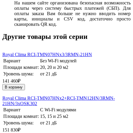
На нашем сайте организована безопасная возможность
оплаты через систему быстрых платежей (СБП). Для
оплаты заказа Вам больше не нужно вводить номер
карты, инициалы и CSV код, достаточно просто
сканировать QR код.
Другие товары этой серии
Royal Clima RCI-TMN07HNх3/3RMN-21HN
Вариант
Без Wi-Fi модулей
Площади комнат:
20, 20 и 20 м2
Уровень шума:
от 21 дБ
141 460₽
В корзину
Royal Clima RCI-TMN07HNх2+RCI-TMN12HN/3RMN-
21HN/3хOSK302
Вариант
С Wi-Fi модулями
Площади комнат:
15, 15 и 25 м2
Уровень шума:
от 21 дБ
151 830₽