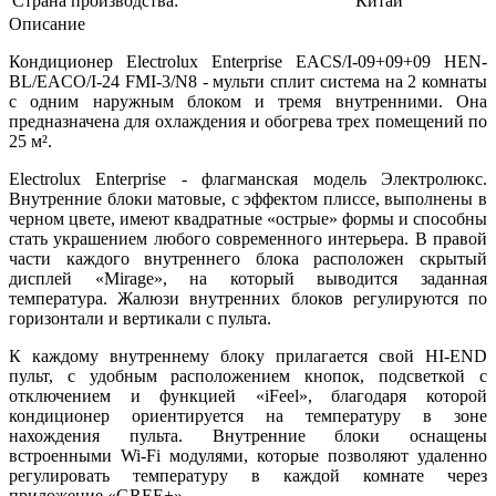
Страна производства:
Китай
Описание
Кондиционер Electrolux Enterprise EACS/I-09+09+09 HEN-
BL/EACO/I-24 FMI-3/N8 - мульти сплит система на 2 комнаты
с одним наружным блоком и тремя внутренними. Она
предназначена для охлаждения и обогрева трех помещений по
25 м².
Electrolux Enterprise - флагманская модель Электролюкс.
Внутренние блоки матовые, с эффектом плиссе, выполнены в
черном цвете, имеют квадратные «острые» формы и способны
стать украшением любого современного интерьера. В правой
части каждого внутреннего блока расположен скрытый
дисплей «Mirage», на который выводится заданная
температура. Жалюзи внутренних блоков регулируются по
горизонтали и вертикали с пульта.
К каждому внутреннему блоку прилагается свой HI-END
пульт, с удобным расположением кнопок, подсветкой с
отключением и функцией «iFeel», благодаря которой
кондиционер ориентируется на температуру в зоне
нахождения пульта. Внутренние блоки оснащены
встроенными Wi-Fi модулями, которые позволяют удаленно
регулировать температуру в каждой комнате через
приложение «GREE+».