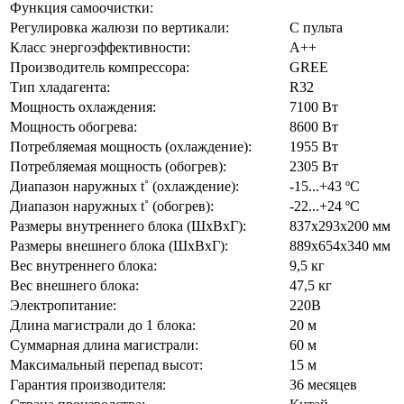
Функция самоочистки:
Регулировка жалюзи по вертикали:
С пульта
Класс энергоэффективности:
А++
Производитель компрессора:
GREE
Тип хладагента:
R32
Мощность охлаждения:
7100 Вт
Мощность обогрева:
8600 Вт
Потребляемая мощность (охлаждение):
1955 Вт
Потребляемая мощность (обогрев):
2305 Вт
Диапазон наружных t˚ (охлаждение):
-15...+43 ºC
Диапазон наружных t˚ (обогрев):
-22...+24 ºC
Размеры внутреннего блока (ШхВхГ):
837х293х200 мм
Размеры внешнего блока (ШхВхГ):
889х654х340 мм
Вес внутреннего блока:
9,5 кг
Вес внешнего блока:
47,5 кг
Электропитание:
220В
Длина магистрали до 1 блока:
20 м
Суммарная длина магистрали:
60 м
Максимальный перепад высот:
15 м
Гарантия производителя:
36 месяцев