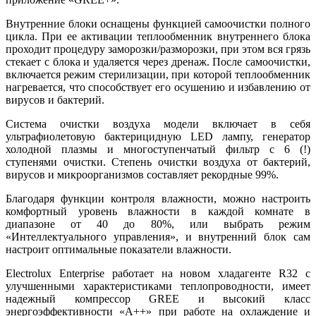
Внутренние блоки оснащены функцией самоочистки полного
цикла. При ее активации теплообменник внутреннего блока
проходит процедуру заморозки/разморозки, при этом вся грязь
стекает с блока и удаляется через дренаж. После самоочистки,
включается режим стерилизации, при которой теплообменник
нагревается, что способствует его осушению и избавлению от
вирусов и бактерий.
Система очистки воздуха модели включает в себя
ультрафиолетовую бактерицидную LED лампу, генератор
холодной плазмы и многоступенчатый фильтр с 6 (!)
ступенями очистки. Степень очистки воздуха от бактерий,
вирусов и микроорганизмов составляет рекордные 99%.
Благодаря функции контроля влажности, можно настроить
комфортный уровень влажности в каждой комнате в
диапазоне от 40 до 80%, или выбрать режим
«Интеллектуального управления», и внутренний блок сам
настроит оптимальные показатели влажности.
Electrolux Enterprise работает на новом хладагенте R32 с
улучшенными характеристиками теплопроводности, имеет
надежный компрессор GREE и высокий класс
энергоэффективности «А++» при работе на охлаждение и