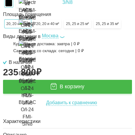
Площадь помещения
20, 20 и 30 м²
20, 20 и 40 м²
25, 25 и 25 м²
25, 25 и 35 м²
Москва
Виды доставки в
Курьерская доставка:
завтра
|
0
₽
Самовывоз со склада:
сегодня | 0 ₽
В наличии
235 800
₽
В корзину
Добавить к сравнению
Характеристики
Описание