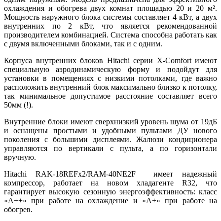
охлаждения и обогрева двух комнат площадью 20 и 20 м².
Мощность наружного блока системы составляет 4 кВт, а двух
внутренних по 2 кВт, что является рекомендованной
производителем комбинацией. Система способна работать как
с двумя включенными блоками, так и с одним.
Корпуса внутренних блоков Hitachi серии X-Comfort имеют
специальную аэродинамическую форму и подойдут для
установки в помещениях с низкими потолками, где важно
расположить внутренний блок максимально близко к потолку,
так минимальное допустимое расстояние составляет всего
50мм (!).
Внутренние блоки имеют сверхнизкий уровень шума от 19дБ
и оснащены простыми и удобными пультами ДУ нового
поколения с большими дисплеями. Жалюзи кондиционера
управляются по вертикали с пульта, а по горизонтали
вручную.
Hitachi RAK-18REFх2/RAM-40NE2F имеет надежный
компрессор, работает на новом хладагенте R32, что
гарантирует высокую сезонную энергоэффективность: класс
«А++» при работе на охлаждение и «А+» при работе на
обогрев.