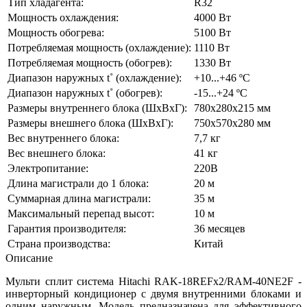
Тип хладагента:
R32
Мощность охлаждения:
4000 Вт
Мощность обогрева:
5100 Вт
Потребляемая мощность (охлаждение):
1110 Вт
Потребляемая мощность (обогрев):
1330 Вт
Диапазон наружных t˚ (охлаждение):
+10...+46 ºC
Диапазон наружных t˚ (обогрев):
-15...+24 ºC
Размеры внутреннего блока (ШхВхГ):
780х280х215 мм
Размеры внешнего блока (ШхВхГ):
750х570х280 мм
Вес внутреннего блока:
7,7 кг
Вес внешнего блока:
41 кг
Электропитание:
220В
Длина магистрали до 1 блока:
20 м
Суммарная длина магистрали:
35 м
Максимальный перепад высот:
10 м
Гарантия производителя:
36 месяцев
Страна производства:
Китай
Описание
Мульти сплит система Hitachi RAK-18REFх2/RAM-40NE2F -
инверторный кондиционер с двумя внутренними блоками и
одним наружным. Модель предназначена для эффективного