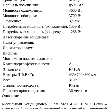
Площадь помещения:
до 45 м2
Мощность охлаждения:
4600 Вт
Мощность обогрева:
3700 Вт
Осушение:
3,4 л/ч
Потребляемая мощность (охлаждение):
1559 Вт
Потребляемая мощность (обогрев):
1266 Вт
Автоиспарение конденсата:
Пульт управления:
Ионизатор воздуха:
Дисплей:
Монтажная пластина для окна:
Класс энергоэффективности:
А
Хладагент:
R410A
Размеры (ШхВхГ):
435х720х360 мм
Вес:
31 кг
Страна производства:
Китай
Гарантия производителя:
36 месяцев
Описание
Мобильный кондиционер Funai MAC-LT45HPN03 Lotus –
компактный, надежный, имеющий изысканный и утонченный