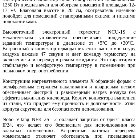
1250 Вт предназначен для обогрева помещений площадью 12-
17 м². Благодаря высоте в 20 см, обогреватель идеально
подойдет для помещений с панорамными окнами и низкими
подоконниками.
Высокоточный электронный термостат NCU-1S с
механическим управлением обеспечивает поддержание
заданной температуры в диапазоне от +5°C до +30°C.
Встроенный в конвектор термодатчик считывает температуру
воздуха каждые 47 секунд и дает команду термостату на
включение или переход в режим ожидания. Это гарантирует
стабильную и комфортную температуру в помещении при
невысоком энергопотреблении.
Конструкция нагревательного элемента Х-образной формы с
вольфрамовым стержнем накаливания и кварцевым песком
обеспечивает быстрый и равномерный нагрев воздуха без
эффекта выжигания кислорода. Корпус конвектора выполнен
из стали, что придает ему прочность и долговечность. Углы
корпуса скруглены для безопасности использования.
Nobo Viking NFK 2S 12 обладает защитой от брызг класса
IP24, что делает его безопасным для использования во
влажных помещениях. Встроенные датчики перегрева
моментально отключат обогреватель при превышении