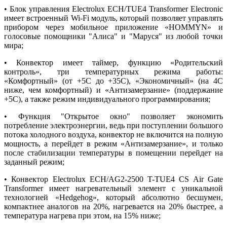
• Блок управления Electrolux ECH/TUE4 Transformer Electronic
имеет встроенный Wi-Fi модуль, который позволяет управлять
прибором через мобильное приложение «HOMMYN» и
голосовые помощники "Алиса" и "Маруся" из любой точки
мира;
• Конвектор имеет таймер, функцию «Родительский
контроль», три температурных режима работы:
«Комфортный» (от +5С до +35С), «Экономичный» (на 4С
ниже, чем комфортный) и «Антизамерзание» (поддержание
+5С), а также режим индивидуального программирования;
• Функция "Открытое окно" позволяет экономить
потребление электроэнергии, ведь при поступлении большого
потока холодного воздуха, конвектор не включится на полную
мощность, а перейдет в режим «Антизамерзание», и только
после стабилизации температуры в помещении перейдет на
заданный режим;
• Конвектор Electrolux ECH/AG2-2500 T-TUE4 CS Air Gate
Transformer имеет нагревательный элемент с уникальной
технологией «Hedgehog», который абсолютно бесшумен,
компактнее аналогов на 20%, нагревается на 20% быстрее, а
температура нагрева при этом, на 15% ниже;