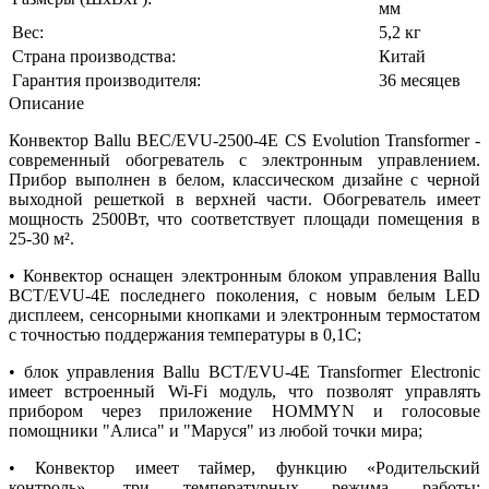
мм
Вес:
5,2 кг
Страна производства:
Китай
Гарантия производителя:
36 месяцев
Описание
Конвектор Ballu BEC/EVU-2500-4E CS Evolution Transformer -
современный обогреватель с электронным управлением.
Прибор выполнен в белом, классическом дизайне с черной
выходной решеткой в верхней части. Обогреватель имеет
мощность 2500Вт, что соответствует площади помещения в
25-30 м².
• Конвектор оснащен электронным блоком управления Ballu
BCT/EVU-4E последнего поколения, с новым белым LED
дисплеем, сенсорными кнопками и электронным термостатом
с точностью поддержания температуры в 0,1С;
• блок управления Ballu BCT/EVU-4E Transformer Electronic
имеет встроенный Wi-Fi модуль, что позволят управлять
прибором через приложение HOMMYN и голосовые
помощники "Алиса" и "Маруся" из любой точки мира;
• Конвектор имеет таймер, функцию «Родительский
контроль», три температурных режима работы: