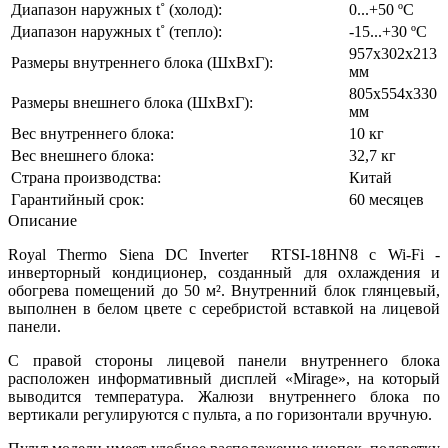
Диапазон наружных t˚ (холод):
0...+50 ºС
Диапазон наружных t˚ (тепло):
-15...+30 ºС
957х302х213
Размеры внутреннего блока (ШхВхГ):
мм
805х554х330
Размеры внешнего блока (ШхВхГ):
мм
Вес внутреннего блока:
10 кг
Вес внешнего блока:
32,7 кг
Страна производства:
Китай
Гарантийный срок:
60 месяцев
Описание
Royal Thermo
Siena DC Inverter
RTSI-18HN8 c Wi-Fi -
инверторный кондиционер, созданный для охлаждения и
обогрева помещений до 50 м². Внутренний блок глянцевый,
выполнен в белом цвете c серебристой вставкой на лицевой
панели.
С правой стороны лицевой панели внутреннего блока
расположен информативный дисплей «Mirage», на который
выводится температура. Жалюзи внутреннего блока по
вертикали регулируются с пульта, а по горизонтали вручную.