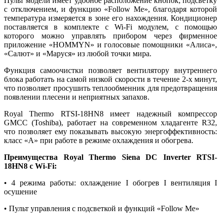
Пульт модели имеет удобное расположение кнопок, подсветку
с отключением, и функцию «Follow Me», благодаря которой
температура измеряется в зоне его нахождения. Кондиционер
поставляется в комплекте с Wi-Fi модулем, с помощью
которого можно управлять прибором через фирменное
приложение «HOMMYN» и голосовые помощники «Алиса»,
«Салют» и «Маруся» из любой точки мира.
Функция самоочистки позволяет вентилятору внутреннего
блока работать на самой низкой скорости в течение 2-х минут,
что позволяет просушить теплообменник для предотвращения
появлении плесени и неприятных запахов.
Royal Thermo RTSI-18HN8 имеет надежный компрессор
GMCC (Toshiba), работает на современном хладагенте R32,
что позволяет ему показывать высокую энергоффективность:
класс «A» при работе в режиме охлаждения и обогрева.
Преимущества Royal Thermo
Siena DC Inverter
RTSI-
18HN8 c Wi-Fi:
• 4 режима работы: охлаждение I обогрев I вентиляция I
осушение
• Пульт управления с подсветкой и функций «Follow Me»