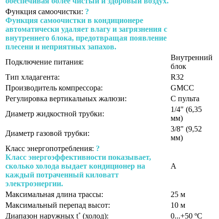
обеспечивая более чистый и здоровый воздух.
Функция самоочистки:
?
Функция самоочистки в кондиционере
автоматически удаляет влагу и загрязнения с
внутреннего блока, предотвращая появление
плесени и неприятных запахов.
Внутренний
Подключение питания:
блок
Тип хладагента:
R32
Производитель компрессора:
GMCC
Регулировка вертикальных жалюзи:
С пульта
1/4" (6,35
Диаметр жидкостной трубки:
мм)
3/8" (9,52
Диаметр газовой трубки:
мм)
Класс энергопотребления:
?
Класс энергоэффективности показывает,
сколько холода выдает кондиционер на
A
каждый потраченный киловатт
электроэнергии.
Максимальная длина трассы:
25 м
Максимальный перепад высот:
10 м
Диапазон наружных t˚ (холод):
0...+50 ºС