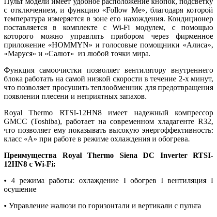
Пульт модели имеет удобное расположение кнопок, подсветку
с отключением, и функцию «Follow Me», благодаря которой
температура измеряется в зоне его нахождения. Кондиционер
поставляется в комплекте с Wi-Fi модулем, с помощью
которого можно управлять прибором через фирменное
приложение «HOMMYN» и голосовые помощники «Алиса»,
«Маруся» и «Салют» из любой точки мира.
Функция самоочистки позволяет вентилятору внутреннего
блока работать на самой низкой скорости в течение 2-х минут,
что позволяет просушить теплообменник для предотвращения
появлении плесени и неприятных запахов.
Royal Thermo RTSI-12HN8 имеет надежный компрессор
GMCC (Toshiba), работает на современном хладагенте R32,
что позволяет ему показывать высокую энергоффективность:
класс «А» при работе в режиме охлаждения и обогрева.
Преимущества Royal Thermo
Siena DC Inverter
RTSI-
12HN8 c Wi-Fi:
• 4 режима работы: охлаждение I обогрев I вентиляция I
осушение
• Управление жалюзи по горизонтали и вертикали с пульта