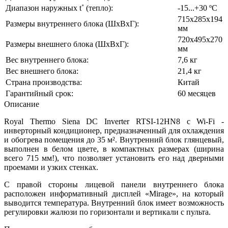
Диапазон наружных t˚ (тепло):
-15...+30 ºС
715х285х194
Размеры внутреннего блока (ШхВхГ):
мм
720х495х270
Размеры внешнего блока (ШхВхГ):
мм
Вес внутреннего блока:
7,6 кг
Вес внешнего блока:
21,4 кг
Страна производства:
Китай
Гарантийный срок:
60 месяцев
Описание
Royal Thermo
Siena DC Inverter
RTSI-12HN8 c Wi-Fi -
инверторный кондиционер, предназначенный для охлаждения
и обогрева помещения до 35 м². Внутренний блок глянцевый,
выполнен в белом цвете, в компактных размерах (ширина
всего 715 мм!), что позволяет установить его над дверными
проемами и узких стенках.
С правой стороны лицевой панели внутреннего блока
расположен информативный дисплей «Mirage», на который
выводится температура. Внутренний блок имеет возможность
регулировки жалюзи по горизонтали и вертикали с пульта.