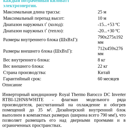
каждый потраченный киловатт
электроэнергии.
Максимальная длина трассы:
25 м
Максимальный перепад высот:
10 м
Диапазон наружных t˚ (холод):
-15...+53 ºС
Диапазон наружных t˚ (тепло):
-20...+30 ºС
790х275х192
Размеры внутреннего блока (ШхВхГ):
мм
712х459х276
Размеры внешнего блока (ШхВхГ):
мм
Вес внутреннего блока:
8 кг
Вес внешнего блока:
22 кг
Страна производства:
Китай
Гарантийный срок:
60 месяцев
Описание
Инверторный кондиционер Royal Thermo Barocco DC Inverter
RTBI-12HN8/WHITE - флагман модельного ряда
производителя, рассчитанный на охлаждение и обогрев
помещений до 35 м². Дизайнерский внутренний блок
выполнен в компактных размерах (ширина всего 790 мм!), что
позволяет размещать его над дверными проемами и в
ограниченных пространствах.