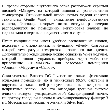
С правой стороны внутреннего блока расположен скрытый
дисплей «Mirage», на который выводится установленная
температура. Отличительной особенностью модели является
технология Gentle Wind - уникальные перфорированные
жалюзи, благодаря которым поток воздуха равномерно
распределяется по помещению. Регулировка жалюзи по
горизонтали и вертикали осуществляется с пульта.
Пульт кондиционера имеет удобное расположение кнопок,
подсветку с отключением, и функцию «iFeel», благодаря
которой температура измеряется в зоне его нахождения.
Дополнительно кондиционер можно оснастить Wi-Fi модулем,
который позволит управлять прибором через мобильное
приложение «HOMMYN» или голосовые помощники
«Алиса», «Маруся» и «Салют».
Сплит-система Barocco DC Inverter не только эффективно
охлаждает помещение, но и уничтожает 99,5% бактерий и
вирусов, а также нейтрализует токсичные вещества и
неприятные запахи. Все это благодаря тройной системе
очистки воздуха: ультрафиолетовой бактерицидной лампе,
генератору холодной плазмы и комбинированному фильтру 3
в 1 (фотокаталитический, угольный и Silver Ion).