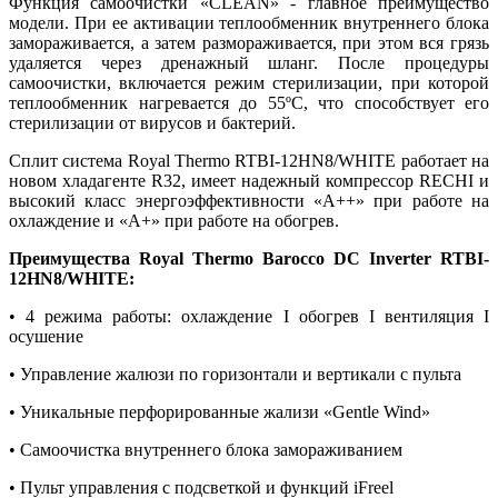
Функция самоочистки «CLEAN» - главное преимущество
модели. При ее активации теплообменник внутреннего блока
замораживается, а затем размораживается, при этом вся грязь
удаляется через дренажный шланг. После процедуры
самоочистки, включается режим стерилизации, при которой
теплообменник нагревается до 55ºС, что способствует его
стерилизации от вирусов и бактерий.
Сплит система Royal Thermo RTBI-12HN8/WHITE работает на
новом хладагенте R32, имеет надежный компрессор RECHI и
высокий класс энергоэффективности «А++» при работе на
охлаждение и «А+» при работе на обогрев.
Преимущества Royal Thermo Barocco DC Inverter RTBI-
12HN8/WHITE:
• 4 режима работы: охлаждение I обогрев I вентиляция I
осушение
• Управление жалюзи по горизонтали и вертикали с пульта
• Уникальные перфорированные жализи «Gentle Wind»
• Самоочистка внутреннего блока замораживанием
• Пульт управления с подсветкой и функций iFreel