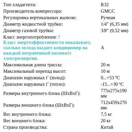
Тип хладагента:
R32
Производитель компрессора:
GMCC
Регулировка вертикальных жалюзи:
Ручная
Диаметр жидкостной трубки:
1/4" (6,35 мм)
Диаметр газовой трубки:
3/8" (9,52 мм)
Класс энергопотребления:
?
Класс энергоэффективности показывает,
сколько холода выдает кондиционер на
A
каждый потраченный киловатт
электроэнергии.
Максимальная длина трассы:
20 м
Максимальный перепад высот:
10 м
Диапазон наружных t˚ (холод):
0...+53 ºС
Диапазон наружных t˚ (тепло):
-15...+30 ºС
775x275x190
Размеры внутреннего блока (ШхВхГ):
мм
712х459х276
Размеры внешнего блока (ШхВхГ):
мм
Вес внутреннего блока:
7,5 кг
Вес внешнего блока:
20 кг
Страна производства:
Китай