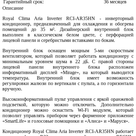
Гарантийный срок:
36 месяцев
Описание
Royal Clima Aria Inverter RCI-AR35HN - инверторный
кондиционер, предназначенный для охлаждения и обогрева
помещений до 35 м². Дизайнерский внутренний блок
выполнен в классическом белом цвете, с перфорацией
лицевой панели и серебристыми вставками по бокам.
Внутренний блок оснащен мощным 5-ми скоростным
вентилятором, который позволяет работать кондиционеру с
минимальным уровнем шума в 22 дБ. С правой стороны
лицевой панели внутреннего блока расположен
информативный дисплей «Mirage», на который выводится
температура. Внутренний блок имеет возможность
регулировки жалюзи по вертикали c пульта, а по горизонтали
вручную.
Высокоинформативный пульт управления с яркой оранжевой
подсветкой, которую можно отключить. Дополнительно
кондиционер можно оснастить Wi-Fi модулем, который
позволит управлять прибором через фирменное приложение
«
SmartLife
»
и голосовые помощники и
«
Алиса
»
и
«
Маруся
»
.
Кондиционер Royal Clima Aria Inverter RCI-AR35HN работает