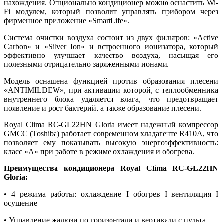
нахождения. Опционально кондиционер можно оснастить Wi-
Fi модулем, который позволит управлять прибором через
фирменное приложение «SmartLife».
Система очистки воздуха состоит из двух фильтров: «Active
Carbon» и «Silver Ion» и встроенного ионизатора, который
эффективно улучшает качество воздуха, насыщая его
полезными отрицательно заряженными ионами.
Модель оснащена функцией против образования плесени
«ANTIMILDEW», при активации которой, с теплообменника
внутреннего блока удаляется влага, что предотвращает
появление и рост бактерий, а также образование плесени.
Royal Clima RC-GL22HN Gloria имеет надежный компрессор
GMCC (Toshiba) работает современном хладагенте R410A, что
позволяет ему показывать высокую энергоэффективность:
класс «А» при работе в режиме охлаждения и обогрева.
Преимущества кондиционера Royal Clima RC-GL22HN
Gloria:
• 4 режима работы: охлаждение I обогрев I вентиляция I
осушение
• Управление жалюзи по горизонтали и вертикали с пульта