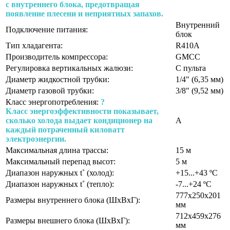
с внутреннего блока, предотвращая
появление плесени и неприятных запахов.
Внутренний
Подключение питания:
блок
Тип хладагента:
R410A
Производитель компрессора:
GMCC
Регулировка вертикальных жалюзи:
С пульта
Диаметр жидкостной трубки:
1/4" (6,35 мм)
Диаметр газовой трубки:
3/8" (9,52 мм)
Класс энергопотребления:
?
Класс энергоэффективности показывает,
сколько холода выдает кондиционер на
A
каждый потраченный киловатт
электроэнергии.
Максимальная длина трассы:
15 м
Максимальный перепад высот:
5 м
Диапазон наружных t˚ (холод):
+15...+43 ºС
Диапазон наружных t˚ (тепло):
-7...+24 ºС
777х250х201
Размеры внутреннего блока (ШхВхГ):
мм
712х459х276
Размеры внешнего блока (ШхВхГ):
мм