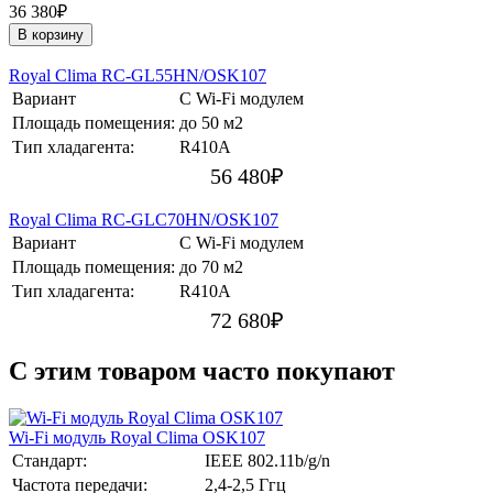
36 380₽
В корзину
Royal Clima RC-GL55HN/OSK107
Вариант
С Wi-Fi модулем
Площадь помещения:
до 50 м2
Тип хладагента:
R410A
56 480
₽
Royal Clima RC-GLC70HN/OSK107
Вариант
С Wi-Fi модулем
Площадь помещения:
до 70 м2
Тип хладагента:
R410A
72 680
₽
C этим товаром часто покупают
Wi-Fi модуль Royal Clima OSK107
Стандарт:
IEEE 802.11b/g/n
Частота передачи:
2,4-2,5 Ггц