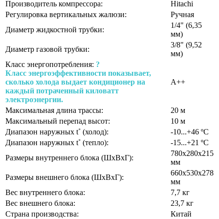
Производитель компрессора:
Hitachi
Регулировка вертикальных жалюзи:
Ручная
1/4" (6,35
Диаметр жидкостной трубки:
мм)
3/8" (9,52
Диаметр газовой трубки:
мм)
Класс энергопотребления:
?
Класс энергоэффективности показывает,
сколько холода выдает кондиционер на
A++
каждый потраченный киловатт
электроэнергии.
Максимальная длина трассы:
20 м
Максимальный перепад высот:
10 м
Диапазон наружных t˚ (холод):
-10...+46 ºС
Диапазон наружных t˚ (тепло):
-15...+21 ºС
780х280х215
Размеры внутреннего блока (ШхВхГ):
мм
660х530х278
Размеры внешнего блока (ШхВхГ):
мм
Вес внутреннего блока:
7,7 кг
Вес внешнего блока:
23,7 кг
Страна производства:
Китай