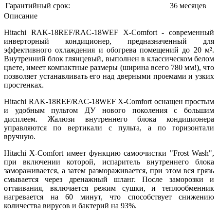
Гарантийный срок:
36 месяцев
Описание
Hitachi RAK-18REF/RAC-18WEF X-Сomfort - современный
инверторный кондиционер, предназначенный для
эффективного охлаждения и обогрева помещений до 20 м².
Внутренний блок глянцевый, выполнен в классическом белом
цвете, имеет компактные размеры (ширина всего 780 мм!), что
позволяет устанавливать его над дверными проемами и узких
простенках.
Hitachi RAK-18REF/RAC-18WEF X-Сomfort оснащен простым
и удобным пультом ДУ нового поколения с большим
дисплеем. Жалюзи внутреннего блока кондиционера
управляются по вертикали с пульта, а по горизонтали
вручную.
Hitachi X-Сomfort имеет функцию самоочистки "Frost Wash",
при включении которой, испаритель внутреннего блока
замораживается, а затем размораживается, при этом вся грязь
смывается через дренажный шланг. После заморозки и
оттаивания, включается режим сушки, и теплообменник
нагревается на 60 минут, что способствует снижению
количества вирусов и бактерий на 93%.