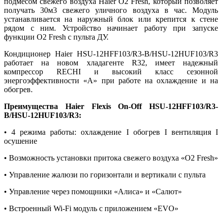
подмесом свежего воздуха Haier O2 Fresh, который позволяет
получать 30м3 свежего уличного воздуха в час. Модуль
устанавливается на наружный блок или крепится к стене
рядом с ним. Устройство начинает работу при запуске
функции O2 Fresh с пульта ДУ.
Кондиционер Haier HSU-12HFF103/R3-B/HSU-12HUF103/R3
работает на новом хладагенте R32, имеет надежный
компрессор RECHI и высокий класс сезонной
энергоэффективности «А» при работе на охлаждение и на
обогрев.
Преимущества Haier Flexis On-Off HSU-12HFF103/R3-
B/HSU-12HUF103/R3:
• 4 режима работы: охлаждение I обогрев I вентиляция I
осушение
• Возможность установки притока свежего воздуха «O2 Fresh»
• Управление жалюзи по горизонтали и вертикали с пульта
• Управление через помощники «Алиса» и «Салют»
• Встроенный Wi-Fi модуль с приложением «EVO»