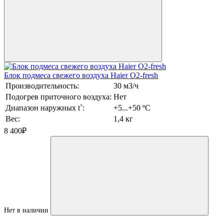
Блок подмеса свежего воздуха Haier О2-fresh
Производительность:
30 м3/ч
Подогрев приточного воздуха:
Нет
Диапазон наружных t˚:
+5...+50 ºС
Вес:
1,4 кг
8 400
₽
Нет в наличии