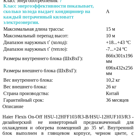
Класс энергопотребления:
?
Класс энергоэффективности показывает,
сколько холода выдает кондиционер на
A
каждый потраченный киловатт
электроэнергии.
Максимальная длина трассы:
15 м
Максимальный перепад высот:
10 м
Диапазон наружных t˚ (холод):
+18...+43 ºС
Диапазон наружных t˚ (тепло):
-7...+24 ºС
866х301х196
Размеры внутреннего блока (ШхВхГ):
мм
696х432х256
Размеры внешнего блока (ШхВхГ):
мм
Вес внутреннего блока:
10,2 кг
Вес внешнего блока:
26 кг
Страна производства:
Китай
Гарантийный срок:
36 месяцев
Описание
Haier Flexis On-Off HSU-12HFF103/R3-B/HSU-12HUF103/R3 -
дизайнерский не инверторный предназначенный для
охлаждения и обогрева помещений до 35 м². Внутренний
блок выполнен в глянцевом корпусе, черном цвете, c