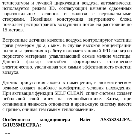
температуры и лучшей циркуляции воздуха, автоматически
используется режим 3D, согласующий качание сдвоенных
горизонтальных заслонок и жалюзи с вертикальными
створками. Новейшая конструкция внутреннего блока
позволяет распространять воздушный поток на расстояние до
15 метров.
Встроенные датчики качества воздуха контролируют частицы
грязи размером до 2,5 мкм. В случае высокой концентрации
пыли и загрязнения в работу включается новый IFD фильтр из
пористого материала, улавливающий самые мелкие частицы.
Данный фильтр способен формировать статическое
электричество, увеличивая тем самым эффективность очистки
воздуха.
Датчик присутствия людей в помещении, в автоматическом
режиме создает наиболее комфортные условия нахождения.
При активация функции SELF CLEAN, сплит-система создает
небольшой слой инея на теплообменнике. Затем, при
оттаивании жидкость отводится в дренажную систему вместе
с грязью, очищая тем самым теплообменник.
Особенности кондиционера Haier AS35S2SJ2FA-
G/1U35MECFRA: