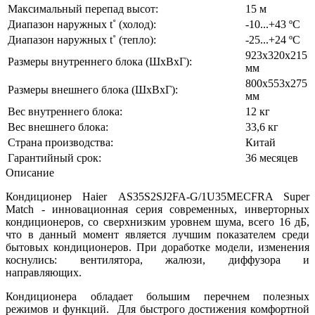
Максимальный перепад высот:
15 м
Диапазон наружных t˚ (холод):
-10...+43 ºС
Диапазон наружных t˚ (тепло):
-25...+24 ºС
923x320x215
Размеры внутреннего блока (ШхВхГ):
мм
800х553х275
Размеры внешнего блока (ШхВхГ):
мм
Вес внутреннего блока:
12 кг
Вес внешнего блока:
33,6 кг
Страна производства:
Китай
Гарантийный срок:
36 месяцев
Описание
Кондиционер Haier AS35S2SJ2FA-G/1U35MECFRA Super
Match - инновационная серия современных, инверторных
кондиционеров, со сверхнизким уровнем шума, всего 16 дБ,
что в данный момент является лучшим показателем среди
бытовых кондиционеров. При доработке модели, изменения
коснулись: вентилятора, жалюзи, диффузора и
направляющих.
Кондиционера обладает большим перечнем полезных
режимов и функций. Для быстрого достижения комфортной