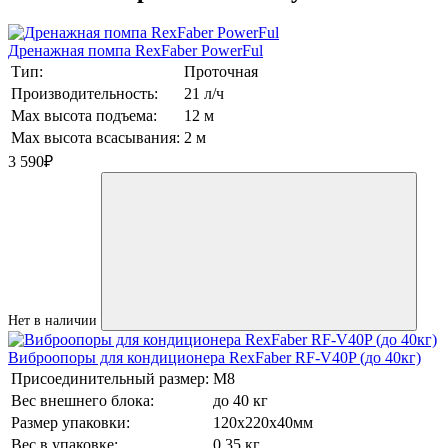
Дренажная помпа RexFaber PowerFul
Тип:
Проточная
Производительность:
21 л/ч
Max высота подъема:
12 м
Max высота всасывания:
2 м
3 590
₽
Нет в наличии
Виброопоры для кондиционера RexFaber RF-V40P (до 40кг)
Присоединительный размер:
М8
Вес внешнего блока:
до 40 кг
Размер упаковки:
120х220х40мм
Вес в упаковке:
0,35 кг