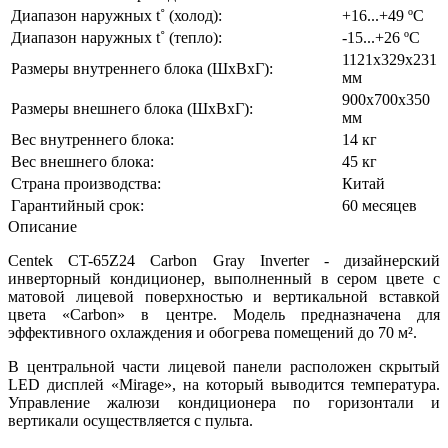
Диапазон наружных t˚ (холод):
+16...+49 ºС
Диапазон наружных t˚ (тепло):
-15...+26 ºС
1121х329х231
Размеры внутреннего блока (ШхВхГ):
мм
900х700х350
Размеры внешнего блока (ШхВхГ):
мм
Вес внутреннего блока:
14 кг
Вес внешнего блока:
45 кг
Страна производства:
Китай
Гарантийный срок:
60 месяцев
Описание
Centek CT-65Z24 Carbon Gray Inverter - дизайнерский
инверторный кондиционер, выполненный в сером цвете с
матовой лицевой поверхностью и вертикальной вставкой
цвета «Carbon» в центре. Модель предназначена для
эффективного охлаждения и обогрева помещений до 70 м².
В центральной части лицевой панели расположен скрытый
LED дисплей «Mirage», на который выводится температура.
Управление жалюзи кондиционера по горизонтали и
вертикали осуществляется с пульта.