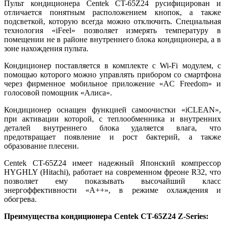
Пульт кондиционера Centek CT-65Z24 русифицирован и
отличается понятным расположением кнопок, а также
подсветкой, которую всегда можно отключить. Специальная
технология «iFeel» позволяет измерять температуру в
помещении не в районе внутреннего блока кондиционера, а в
зоне нахождения пульта.
Кондиционер поставляется в комплекте с Wi-Fi модулем, с
помощью которого можно управлять прибором со смартфона
через фирменное мобильное приложение «AC Freedom» и
голосовой помощник
«
Алиса
»
.
Кондиционер оснащен функцией самоочистки «iCLEAN»,
при активации которой, с теплообменника и внутренних
деталей внутреннего блока удаляется влага, что
предотвращает появление и рост бактерий, а также
образование плесени.
Centek CT-65Z24 имеет надежный Японский компрессор
HYGHLY (Hitachi), работает на современном фреоне R32, что
позволяет ему показывать высочайший класс
энергоффективности «А++», в режиме охлаждения и
обогрева.
Преимущества кондиционера Centek CT-65Z24 Z-Series: