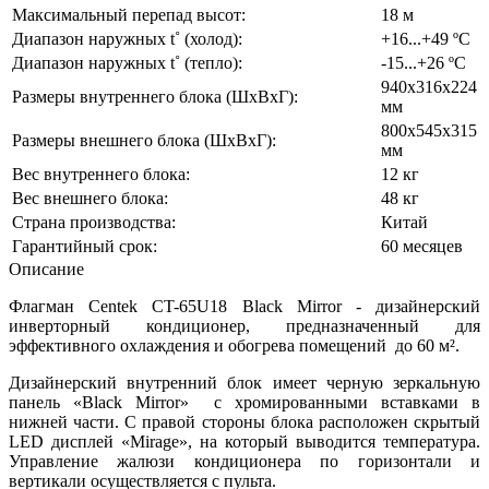
Максимальный перепад высот:
18 м
Диапазон наружных t˚ (холод):
+16...+49 ºС
Диапазон наружных t˚ (тепло):
-15...+26 ºС
940х316х224
Размеры внутреннего блока (ШхВхГ):
мм
800х545х315
Размеры внешнего блока (ШхВхГ):
мм
Вес внутреннего блока:
12 кг
Вес внешнего блока:
48 кг
Страна производства:
Китай
Гарантийный срок:
60 месяцев
Описание
Флагман Centek CT-65U18 Black Mirror - дизайнерский
инверторный кондиционер, предназначенный для
эффективного охлаждения и обогрева помещений до 60 м².
Дизайнерский внутренний блок имеет черную зеркальную
панель «Black Mirror» с хромированными вставками в
нижней части. С правой стороны блока расположен скрытый
LED дисплей «Mirage», на который выводится температура.
Управление жалюзи кондиционера по горизонтали и
вертикали осуществляется с пульта.