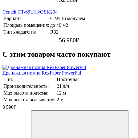
Centek CT-65U13/OSK204
Вариант
С Wi-Fi модулем
Площадь помещения:
до 40 м2
Тип хладагента:
R32
56 980
₽
C этим товаром часто покупают
Дренажная помпа RexFaber PowerFul
Тип:
Проточная
Производительность:
21 л/ч
Max высота подъема:
12 м
Max высота всасывания:
2 м
3 590
₽