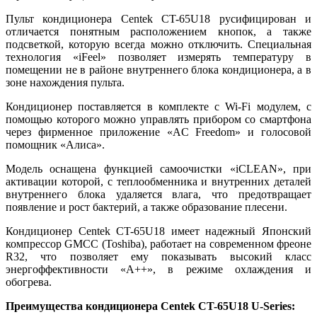
Пульт кондиционера Centek CT-65U18 русифицирован и
отличается понятным расположением кнопок, а также
подсветкой, которую всегда можно отключить. Специальная
технология «iFeel» позволяет измерять температуру в
помещении не в районе внутреннего блока кондиционера, а в
зоне нахождения пульта.
Кондиционер поставляется в комплекте с Wi-Fi модулем, с
помощью которого можно управлять прибором со смартфона
через фирменное приложение «AC Freedom» и голосовой
помощник
«
Алиса
»
.
Модель оснащена функцией самоочистки «iCLEAN», при
активации которой, с теплообменника и внутренних деталей
внутреннего блока удаляется влага, что предотвращает
появление и рост бактерий, а также образование плесени.
Кондиционер Centek CT-65U18 имеет надежный Японский
компрессор GMCC (Тоshiba), работает на современном фреоне
R32, что позволяет ему показывать высокий класс
энергоффективности «А++», в режиме охлаждения и
обогрева.
Преимущества кондиционера Centek CT-65U18 U-Series: