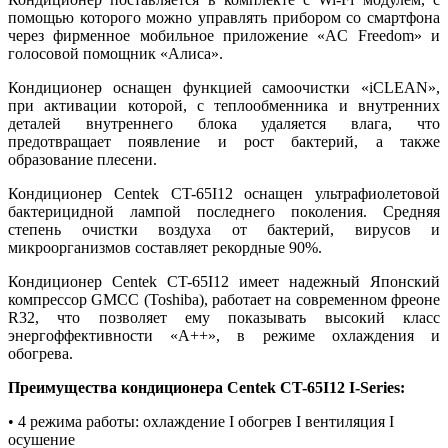
помощью которого можно управлять прибором со смартфона
через фирменное мобильное приложение «AC Freedom» и
голосовой помощник
«
Алиса
»
.
Кондиционер оснащен функцией самоочистки «iCLEAN»,
при активации которой, с теплообменника и внутренних
деталей внутреннего блока удаляется влага, что
предотвращает появление и рост бактерий, а также
образование плесени.
Кондиционер Centek CT-65I12 оснащен ультрафиолетовой
бактерицидной лампой последнего поколения. Средняя
степень очистки воздуха от бактерий, вирусов и
микроорганизмов составляет рекордные 90%.
Кондиционер Centek CT-65I12 имеет надежный Японский
компрессор GMCC (Тоshiba), работает на современном фреоне
R32, что позволяет ему показывать высокий класс
энергоффективности «А++», в режиме охлаждения и
обогрева.
Преимущества кондиционера Centek CT-65I12 I-Series:
• 4 режима работы: охлаждение I обогрев I вентиляция I
осушение