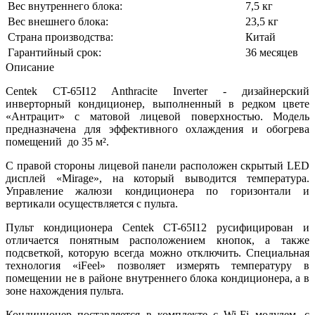
Вес внутреннего блока:
7,5 кг
Вес внешнего блока:
23,5 кг
Страна производства:
Китай
Гарантийный срок:
36 месяцев
Описание
Centek CT-65I12 Anthracite Inverter - дизайнерский
инверторный кондиционер, выполненный в редком цвете
«Антрацит» с матовой лицевой поверхностью. Модель
предназначена для эффективного охлаждения и обогрева
помещений до 35 м².
С правой стороны лицевой панели расположен скрытый LED
дисплей «Mirage», на который выводится температура.
Управление жалюзи кондиционера по горизонтали и
вертикали осуществляется с пульта.
Пульт кондиционера Centek CT-65I12 русифицирован и
отличается понятным расположением кнопок, а также
подсветкой, которую всегда можно отключить. Специальная
технология «iFeel» позволяет измерять температуру в
помещении не в районе внутреннего блока кондиционера, а в
зоне нахождения пульта.
Кондиционер поставляется в комплекте с Wi-Fi модулем, с