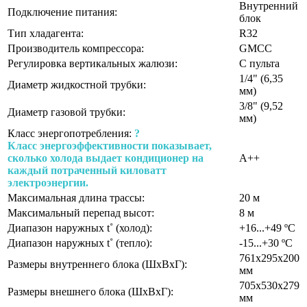
Внутренний
Подключение питания:
блок
Тип хладагента:
R32
Производитель компрессора:
GMCC
Регулировка вертикальных жалюзи:
С пульта
1/4" (6,35
Диаметр жидкостной трубки:
мм)
3/8" (9,52
Диаметр газовой трубки:
мм)
Класс энергопотребления:
?
Класс энергоэффективности показывает,
сколько холода выдает кондиционер на
A++
каждый потраченный киловатт
электроэнергии.
Максимальная длина трассы:
20 м
Максимальный перепад высот:
8 м
Диапазон наружных t˚ (холод):
+16...+49 ºС
Диапазон наружных t˚ (тепло):
-15...+30 ºС
761х295х200
Размеры внутреннего блока (ШхВхГ):
мм
705х530х279
Размеры внешнего блока (ШхВхГ):
мм