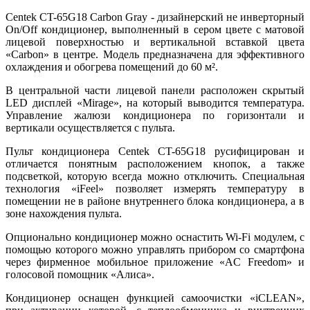
Centek CT-65G18 Carbon Gray - дизайнерский не инверторный
On/Off кондиционер, выполненный в сером цвете с матовой
лицевой поверхностью и вертикальной вставкой цвета
«Carbon» в центре. Модель предназначена для эффективного
охлаждения и обогрева помещений до 60 м².
В центральной части лицевой панели расположен скрытый
LED дисплей «Mirage», на который выводится температура.
Управление жалюзи кондиционера по горизонтали и
вертикали осуществляется с пульта.
Пульт кондиционера Centek CT-65G18 русифицирован и
отличается понятным расположением кнопок, а также
подсветкой, которую всегда можно отключить. Специальная
технология «iFeel» позволяет измерять температуру в
помещении не в районе внутреннего блока кондиционера, а в
зоне нахождения пульта.
Опционально кондиционер можно оснастить Wi-Fi модулем, с
помощью которого можно управлять прибором со смартфона
через фирменное мобильное приложение «AC Freedom» и
голосовой помощник
«
Алиса
»
.
Кондиционер оснащен функцией самоочистки «iCLEAN»,