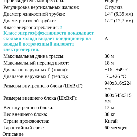
Производитель компрессора:
Highly
Регулировка вертикальных жалюзи:
С пульта
Диаметр жидкостной трубки:
1/4" (6,35 мм)
Диаметр газовой трубки:
1/2" (12,7 мм)
Класс энергопотребления:
?
Класс энергоэффективности показывает,
сколько холода выдает кондиционер на
A
каждый потраченный киловатт
электроэнергии.
Максимальная длина трассы:
30 м
Максимальный перепад высот:
18 м
Диапазон наружных t˚ (холод):
+16...+49 ºС
Диапазон наружных t˚ (тепло):
-7...+26 ºС
940х316х224
Размеры внутреннего блока (ШхВхГ):
мм
800х545х315
Размеры внешнего блока (ШхВхГ):
мм
Вес внутреннего блока:
12 кг
Вес внешнего блока:
38 кг
Страна производства:
Китай
Гарантийный срок:
60 месяцев
Описание