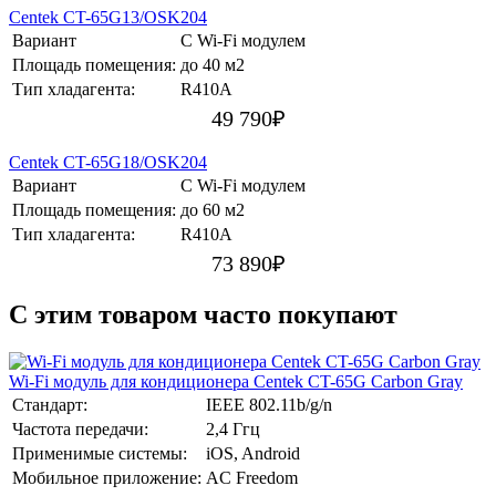
Centek CT-65G13/OSK204
Вариант
С Wi-Fi модулем
Площадь помещения:
до 40 м2
Тип хладагента:
R410A
49 790
₽
Centek CT-65G18/OSK204
Вариант
С Wi-Fi модулем
Площадь помещения:
до 60 м2
Тип хладагента:
R410A
73 890
₽
C этим товаром часто покупают
Wi-Fi модуль для кондиционера Centek CT-65G Carbon Gray
Стандарт:
IEEE 802.11b/g/n
Частота передачи:
2,4 Ггц
Применимые системы:
iOS, Android
Мобильное приложение:
AC Freedom