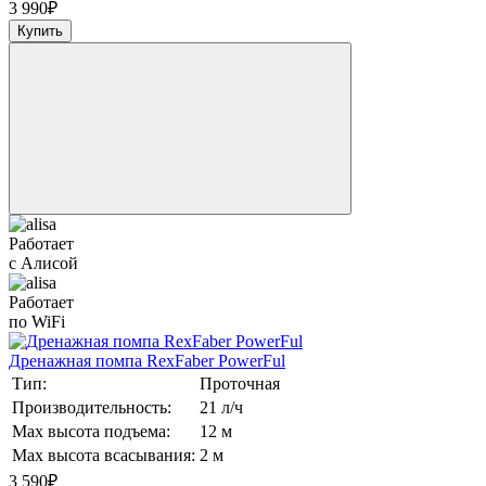
3 990
₽
Купить
Работает
с Алисой
Работает
по WiFi
Дренажная помпа RexFaber PowerFul
Тип:
Проточная
Производительность:
21 л/ч
Max высота подъема:
12 м
Max высота всасывания:
2 м
3 590
₽