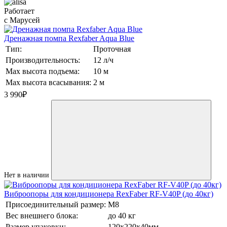
Работает
с Марусей
Дренажная помпа Rexfaber Aqua Blue
Тип:
Проточная
Производительность:
12 л/ч
Max высота подъема:
10 м
Max высота всасывания:
2 м
3 990
₽
Нет в наличии
Виброопоры для кондиционера RexFaber RF-V40P (до 40кг)
Присоединительный размер:
М8
Вес внешнего блока:
до 40 кг
Размер упаковки:
120х220х40мм