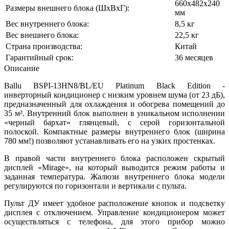
660х482х240
Размеры внешнего блока (ШхВхГ):
мм
Вес внутреннего блока:
8,5 кг
Вес внешнего блока:
22,5 кг
Страна производства:
Китай
Гарантийный срок:
36 месяцев
Описание
Ballu BSPI-13HN8/BL/EU Platinum Black Edition -
инверторный кондиционер с низким уровнем шума (от 23 дБ),
предназначенный для охлаждения и обогрева помещений до
35 м². Внутренний блок выполнен в уникальном исполнении
«черный бархат» глянцевый, с серой горизонтальной
полоской. Компактные размеры внутреннего блок (ширина
780 мм!) позволяют устанавливать его на узких простенках.
В правой части внутреннего блока расположен скрытый
дисплей «Mirage», на который выводится режим работы и
заданная температура. Жалюзи внутреннего блока модели
регулируются по горизонтали и вертикали с пульта.
Пульт ДУ имеет удобное расположение кнопок и подсветку
дисплея с отключением. Управление кондиционером может
осуществляться с телефона, для этого прибор можно