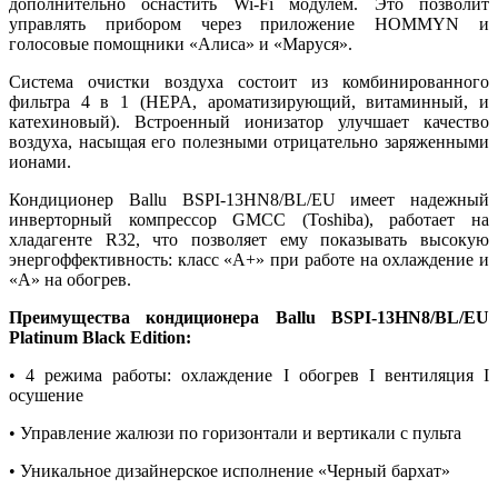
дополнительно оснастить Wi-Fi модулем. Это позволит
управлять прибором через приложение HOMMYN и
голосовые помощники «Алиса» и «Маруся».
Система очистки воздуха состоит из комбинированного
фильтра 4 в 1 (HEPA, ароматизирующий, витаминный, и
катехиновый). Встроенный ионизатор улучшает качество
воздуха, насыщая его полезными отрицательно заряженными
ионами.
Кондиционер Ballu BSPI-13HN8/BL/EU имеет надежный
инверторный компрессор GMCC (Toshiba), работает на
хладагенте R32, что позволяет ему показывать высокую
энергоффективность: класс «А+» при работе на охлаждение и
«А» на обогрев.
Преимущества кондиционера Ballu BSPI-13HN8/BL/EU
Platinum Black Edition:
• 4 режима работы: охлаждение I обогрев I вентиляция I
осушение
• Управление жалюзи по горизонтали и вертикали с пульта
• Уникальное дизайнерское исполнение «Черный бархат»