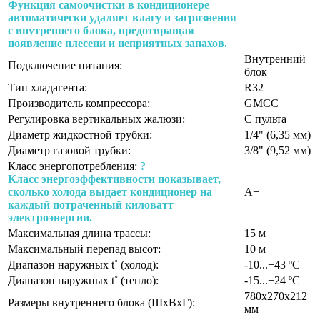
Функция самоочистки в кондиционере
автоматически удаляет влагу и загрязнения
с внутреннего блока, предотвращая
появление плесени и неприятных запахов.
Внутренний
Подключение питания:
блок
Тип хладагента:
R32
Производитель компрессора:
GMCC
Регулировка вертикальных жалюзи:
С пульта
Диаметр жидкостной трубки:
1/4" (6,35 мм)
Диаметр газовой трубки:
3/8" (9,52 мм)
Класс энергопотребления:
?
Класс энергоэффективности показывает,
сколько холода выдает кондиционер на
A+
каждый потраченный киловатт
электроэнергии.
Максимальная длина трассы:
15 м
Максимальный перепад высот:
10 м
Диапазон наружных t˚ (холод):
-10...+43 ºС
Диапазон наружных t˚ (тепло):
-15...+24 ºС
780х270х212
Размеры внутреннего блока (ШхВхГ):
мм