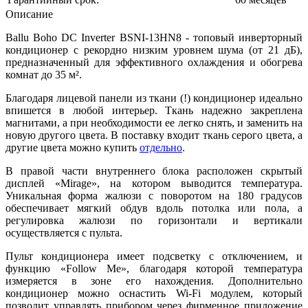
Описание
Ballu Boho DC Inverter BSNI-13HN8 - топовый инверторный
кондиционер с рекордно низким уровнем шума (от 21 дБ),
предназначенный для эффективного охлаждения и обогрева
комнат до 35 м².
Благодаря лицевой панели из ткани (!) кондиционер идеально
впишется в любой интерьер. Ткань надежно закреплена
магнитами, а при необходимости ее легко снять, и заменить на
новую другого цвета. В поставку входит ткань серого цвета, а
другие цвета можно купить
отдельно
.
В правой части внутреннего блока расположен скрытый
дисплей «Mirage», на котором выводится температура.
Уникальная форма жалюзи с поворотом на 180 градусов
обеспечивает мягкий обдув вдоль потолка или пола, а
регулировка жалюзи по горизонтали и вертикали
осуществляется с пульта.
Пульт кондиционера имеет подсветку с отключением, и
функцию «Follow Me», благодаря которой температура
измеряется в зоне его нахождения. Дополнительно
кондиционер можно оснастить Wi-Fi модулем, который
позволит управлять прибором через фирменное приложение