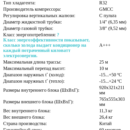
Тип хладагента:
R32
Производитель компрессора:
GMCC
Регулировка вертикальных жалюзи:
С пульта
Диаметр жидкостной трубки:
1/4" (6,35 мм)
Диаметр газовой трубки:
3/8" (9,52 мм)
Класс энергопотребления:
?
Класс энергоэффективности показывает,
сколько холода выдает кондиционер на
A+++
каждый потраченный киловатт
электроэнергии.
Максимальная длина трассы:
25 м
Максимальный перепад высот:
10 м
Диапазон наружных t˚ (холод):
-15...+50 ºС
Диапазон наружных t˚ (тепло):
-15...+24 ºС
920х321х211
Размеры внутреннего блока (ШхВхГ):
мм
765х555х303
Размеры внешнего блока (ШхВхГ):
мм
Вес внутреннего блока:
11,3 кг
Вес внешнего блока:
26,4 кг
Страна производства:
Китай
Гарантийный срок:
60 месяцев