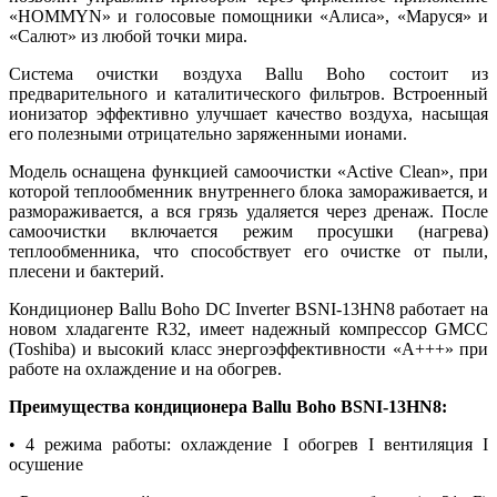
«HOMMYN» и голосовые помощники «Алиса», «Маруся» и
«Салют» из любой точки мира.
Система очистки воздуха Ballu Boho состоит из
предварительного и каталитического фильтров. Встроенный
ионизатор эффективно улучшает качество воздуха, насыщая
его полезными отрицательно заряженными ионами.
Модель оснащена функцией самоочистки «Active Clean», при
которой теплообменник внутреннего блока замораживается, и
размораживается, а вся грязь удаляется через дренаж. После
самоочистки включается режим просушки (нагрева)
теплообменника, что способствует его очистке от пыли,
плесени и бактерий.
Кондиционер Ballu Boho DC Inverter BSNI-13HN8 работает на
новом хладагенте R32, имеет надежный компрессор GMCC
(Toshiba) и высокий класс энергоэффективности «А+++» при
работе на охлаждение и на обогрев.
Преимущества кондиционера Ballu Boho BSNI-13HN8:
• 4 режима работы: охлаждение I обогрев I вентиляция I
осушение