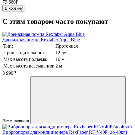
79 660₽
В корзину
C этим товаром часто покупают
Дренажная помпа Rexfaber Aqua Blue
Тип:
Проточная
Производительность:
12 л/ч
Max высота подъема:
10 м
Max высота всасывания:
2 м
3 990
₽
Нет в наличии
Виброопоры для кондиционера RexFaber RF-V40P (до 40кг)