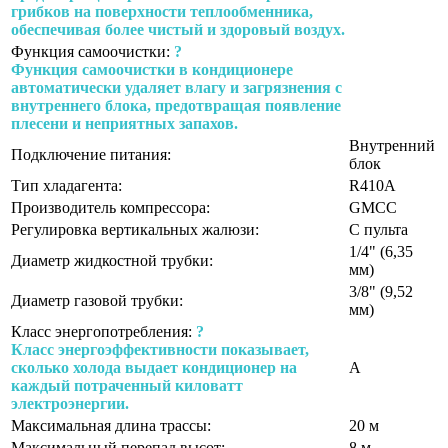
грибков на поверхности теплообменника,
обеспечивая более чистый и здоровый воздух.
Функция самоочистки:
?
Функция самоочистки в кондиционере
автоматически удаляет влагу и загрязнения с
внутреннего блока, предотвращая появление
плесени и неприятных запахов.
Внутренний
Подключение питания:
блок
Тип хладагента:
R410A
Производитель компрессора:
GMCC
Регулировка вертикальных жалюзи:
С пульта
1/4" (6,35
Диаметр жидкостной трубки:
мм)
3/8" (9,52
Диаметр газовой трубки:
мм)
Класс энергопотребления:
?
Класс энергоэффективности показывает,
сколько холода выдает кондиционер на
A
каждый потраченный киловатт
электроэнергии.
Максимальная длина трассы:
20 м
Максимальный перепад высот:
8 м