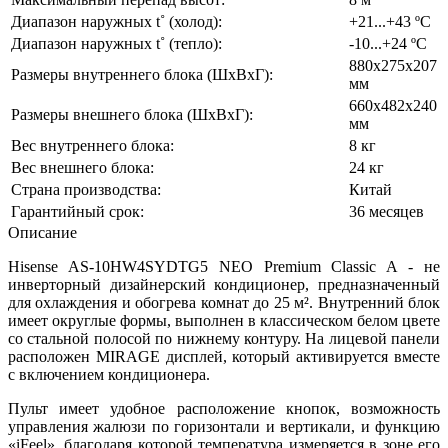
Диапазон наружных t˚ (холод):
+21...+43 ºС
Диапазон наружных t˚ (тепло):
-10...+24 ºС
880х275х207
Размеры внутреннего блока (ШхВхГ):
мм
660х482х240
Размеры внешнего блока (ШхВхГ):
мм
Вес внутреннего блока:
8 кг
Вес внешнего блока:
24 кг
Страна производства:
Китай
Гарантийный срок:
36 месяцев
Описание
Hisense AS-10HW4SYDTG5 NEO Premium Classic A - не
инверторный дизайнерский кондиционер, предназначенный
для охлаждения и обогрева комнат до 25 м². Внутренний блок
имеет округлые формы, выполнен в классическом белом цвете
со стальной полосой по нижнему контуру. На лицевой панели
расположен MIRAGE дисплей, который активируется вместе
с включением кондиционера.
Пульт имеет удобное расположение кнопок, возможность
управления жалюзи по горизонтали и вертикали, и функцию
«iFeel», благодаря которой температура измеряется в зоне его