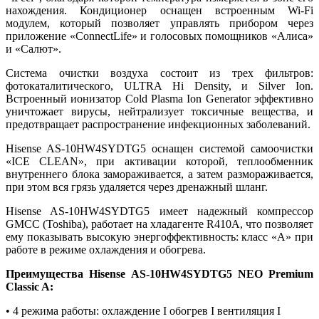
нахождения. Кондиционер оснащен встроенным Wi-Fi
модулем, который позволяет управлять прибором через
приложение «ConnectLife» и голосовых помощников «Алиса»
и
«
Салют
»
.
Система очистки воздуха состоит из трех фильтров:
фотокаталитического, ULTRA Hi Density, и Silver Ion.
Встроенный ионизатор Cold Plasma Ion Generator эффективно
уничтожает вирусы, нейтрализует токсичные вещества, и
предотвращает распространение инфекционных заболеваний.
Hisense AS-10HW4SYDTG5 оснащен системой самоочистки
«ICE CLEAN», при активации которой, теплообменник
внутреннего блока замораживается, а затем размораживается,
при этом вся грязь удаляется через дренажный шланг.
Hisense AS-10HW4SYDTG5 имеет надежный компрессор
GMCC (Toshiba), работает на хладагенте R410A, что позволяет
ему показывать высокую энергоффективность: класс «А» при
работе в режиме охлаждения и обогрева.
Преимущества Hisense AS-10HW4SYDTG5 NEO Premium
Classic A:
• 4 режима работы: охлаждение I обогрев I вентиляция I