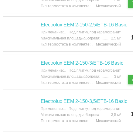
Максимальная площадь обогрева:
2 м²
В 
Тип термостата в комплекте:
Механический
Electrolux EEM 2-150-2,5/ETB-16 Basic
Применение:
Под плитку, под керамогранит
1
Максимальная площадь обогрева:
2,5 м²
Тип термостата в комплекте:
Механический
Electrolux EEM 2-150-3/ETB-16 Basic
Применение:
Под плитку, под керамогранит
Максимальная площадь обогрева:
3 м²
В 
Тип термостата в комплекте:
Механический
Electrolux EEM 2-150-3,5/ETB-16 Basic
Применение:
Под плитку, под керамогранит
1
Максимальная площадь обогрева:
3,5 м²
Тип термостата в комплекте:
Механический