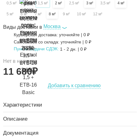
0,5 м²
1 м²
1,5 м²
2 м²
2,5 м²
3 м²
3,5 м²
4 м²
5 м²
6 м²
7 м²
8 м²
9 м²
10 м²
12 м²
Москва
Виды доставки в
Курьерская доставка:
уточняйте
|
0
₽
Самовывоз со склада:
уточняйте | 0 ₽
Пункты выдачи СДЭК:
1 - 2 дн.
|
0
₽
Нет в наличии
11 680
₽
Добавить к сравнению
Характеристики
Описание
Документация