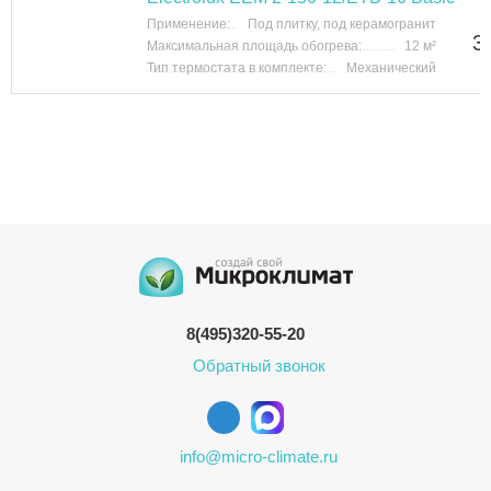
Применение:
Под плитку, под керамогранит
3
Максимальная площадь обогрева:
12 м²
Тип термостата в комплекте:
Механический
8(495)320-55-20
Обратный звонок
info@micro-climate.ru