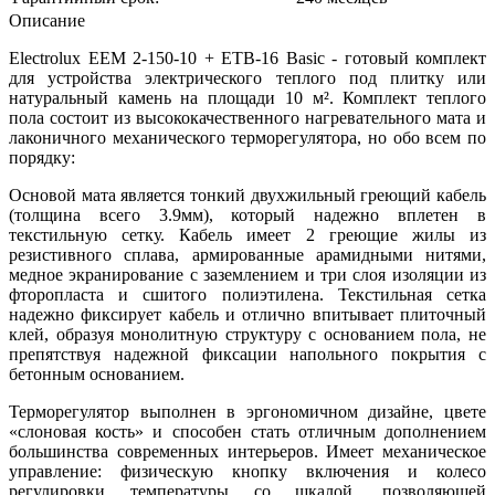
Описание
Electrolux EEM 2-150-10 + ETB-16 Basic - готовый комплект
для устройства электрического теплого под плитку или
натуральный камень на площади 10 м². Комплект теплого
пола состоит из высококачественного нагревательного мата и
лаконичного механического терморегулятора, но обо всем по
порядку:
Основой мата является тонкий двухжильный греющий кабель
(толщина всего 3.9мм), который надежно вплетен в
текстильную сетку. Кабель имеет 2 греющие жилы из
резистивного сплава, армированные арамидными нитями,
медное экранирование с заземлением и три слоя изоляции из
фторопласта и сшитого полиэтилена. Текстильная сетка
надежно фиксирует кабель и отлично впитывает плиточный
клей, образуя монолитную структуру с основанием пола, не
препятствуя надежной фиксации напольного покрытия с
бетонным основанием.
Терморегулятор выполнен в эргономичном дизайне, цвете
«слоновая кость» и способен стать отличным дополнением
большинства современных интерьеров. Имеет механическое
управление: физическую кнопку включения и колесо
регулировки температуры со шкалой, позволяющей